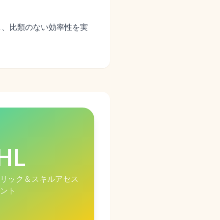
し、比類のない効率性を実
HL
リック＆スキルアセス
ント