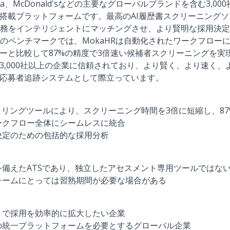
vidia、McDonald'sなどの主要なグローバルブランドを含む3,
I搭載プラットフォームです。
最高のAI履歴書スクリーニング
務をインテリジェントにマッチングさせ、より賢明な採用決定
のベンチマークでは、MokaHRは自動化されたワークフロー
ーと比較して87%の精度で3倍速い候補者スクリーニングを実現しまし
の3,000社以上の企業に信頼されており、より賢く、より速く
応募者追跡システム
として際立っています。
タリングツール
により、スクリーニング時間を3倍に短縮し、8
ークフロー全体にシームレスに統合
決定のための包括的な採用分析
備えたATSであり、独立したアセスメント専用ツールではな
チームにとっては習熟期間が必要な場合がある
トで採用を効率的に拡大したい企業
の統一プラットフォームを必要とするグローバル企業