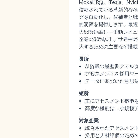
MokaHRは、Tesla、N
信頼されている革新的なA
グを自動化し、候補者と職
的洞察を提供します。最近
大63%短縮し、手動レビュ
企業の30%以上、世界中
大するための主要なAI搭載
長所
AI搭載の履歴書フィル
アセスメントを採用ワ
データに基づいた意思
短所
主にアセスメント機能を
高度な機能は、小規模
対象企業
統合されたアセスメン
採用と人材評価のため