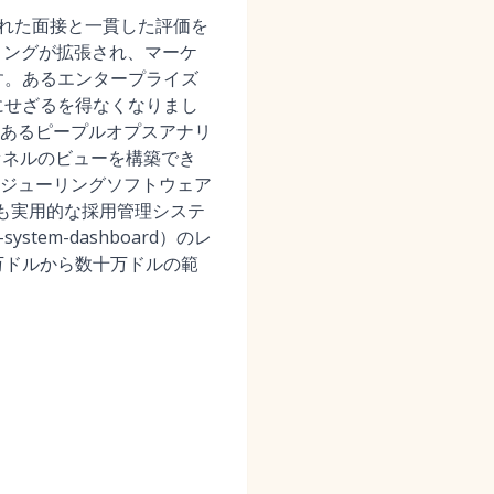
された面接と一貫した評価を
リングが拡張され、マーケ
す。あるエンタープライズ
にせざるを得なくなりまし
あるピープルオプスアナリ
ァネルのビューを構築でき
ジューリングソフトウェア
tware）と、最も実用的な採用管理システ
ng-system-dashboard）のレ
万ドルから数十万ドルの範