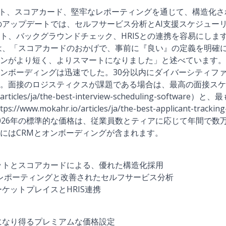
面接キット、スコアカード、堅牢なレポーティングを通じて、構造化
年のアップデートでは、セルフサービス分析とAI支援スケジュー
ト、バックグラウンドチェック、HRISとの連携を容易にしま
ーは、「スコアカードのおかげで、事前に『良い』の定義を明確
ンがより短く、よりスマートになりました」と述べています。
ンボーディングは迅速でした。30分以内にダイバーシティフ
。面接のロジスティクスが課題である場合は、最高の面接スケ
io/articles/ja/the-best-interview-scheduling-sof
w.mokahr.io/articles/ja/the-best-applicant-tracki
026年の標準的な価格は、従業員数とティアに応じて年間で数
にはCRMとオンボーディングが含まれます。
ットとスコアカードによる、優れた構造化採用
なレポーティングと改善されたセルフサービス分析
ケットプレイスとHRIS連携
になり得るプレミアムな価格設定