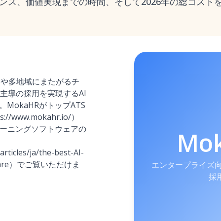
ンス、価値実現までの時間、そして2026年の総コスト
用や多地域にまたがるチ
主導の採用を実現するAI
。MokaHRがトップATS
www.mokahr.io/）
リーニングソフトウェアの
Mo
rticles/ja/the-best-AI-
oftware）でご覧いただけま
エンタープライズ向け
採