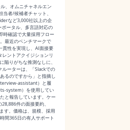
ール、オムニチャネルエン
用担当者/候補者チャット、
eiderなど3,000社以上の企
ーポータル、多言語対応の
約や即時確認で大量採用フロー
。最近のベンチマークで
一貫性を実現し、AI面接要
タレントアクイジションリ
見に陥りがちな推測なしに、
ーターは、「Slackでの
あるのですから」と指摘し
terview-assistant）と履
er-ats-system）を使用してい
たと報告しています。ケー
の28,886件の面接要約、
れます。価格は、規模、採用
時間365日の有人サポート