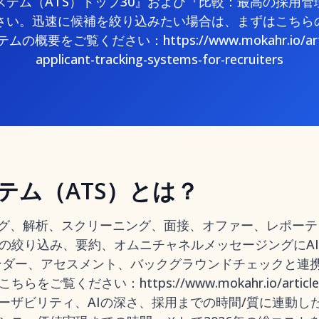
テム（ATS）トップ30』および『比較：最高の採用管
ださい。迅速に候補を絞り込みたい場合は、まずはこちら
要をご覧ください：https://www.mokahr.io/articles
applicant-tracking-systems-for-recruiters
テム（ATS）とは？
ング、解析、スクリーニング、面接、オファー、レポー
の絞り込み、要約、オムニチャネルメッセージングにA
ンダー、アセスメント、バックグラウンドチェックと連携し
ください：https://www.mokahr.io/articles/ja/
。私は、ユーザビリティ、AIの深さ、採用までの時間/質に連