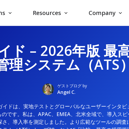
ns
Resources
Company
ド – 2026年版 
管理システム（ATS
ゲストブログ by
Angel C.
TSガイドは、実地テストとグローバルなユーザーインタ
のです。私は、APAC、EMEA、北米全域で、導入ス
深さ、導入率を測定しました。より広範なツールの調査