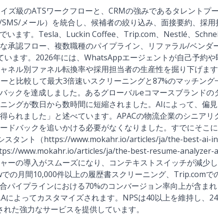
プライズ級のATSワークフローと、CRMの強みであるタレントプ
pp/SMS/メール）を統合し、候補者の絞り込み、面接要約、採
す。Tesla、Luckin Coffee、Trip.com、Nestlé、Schn
な承認フロー、複数職種のパイプライン、リファラル/ベンダ
ています。2026年には、WhatsAppエージェントが自己予
ャネル別ファネル転換率や採用担当者の生産性を掘り下げます
ューと比較して最大3倍速いスクリーニングと87%のマッチング
ドバックを達成しました。あるグローバルeコマースブランドの
ニングが数日から数時間に短縮されました。AIによって、偏
得られました」と述べています。APACの物流企業のシニアリクル
ードバックを追いかける必要がなくなりました。すでにそこに
https://www.mokahr.io/articles/ja/the-best-ai-in
www.mokahr.io/articles/ja/the-best-resume-analyz
ャーの導入がスムーズになり、コンテキストスイッチが減少し
wでの月間10,000件以上の履歴書スクリーニング、Trip.comで
開発混合パイプラインにおける70%のコンバージョン率向上が含ま
Aによってカスタマイズされます。NPSは40以上を維持し、24
ズされた強力なサービスを提供しています。