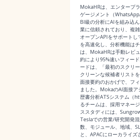
MokaHRは、エンター
ゲージメント（WhatsA
BI級の分析にAIを組み込んでいま
業に信頼されており、複雑
オープンAPIをサポートし
を高速化し、分析機能はチ
は、MokaHRは手動レビ
約により95%速いフィー
ードは、「最初のスクリー
クリーンな候補者リストを
面接要約のおかげで、フィ
ました。MokaのAI面接アシスタント（
歴書分析ATSシステム（https://
るチームは、採用マネージ
ススタディには、Sungro
Teslaでの営業/研究
数、モジュール、地域、SL
と、APACにローカライ