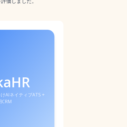
を評価しました。
kaHR
AIネイティブATS +
用CRM