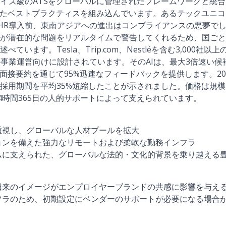
プライズ級のATSをグローバルに管理されたフレームワークと統
れたベストプラクティスを組み込んでいます。あるテックユニ
aHR導入前、東南アジアへの進出はコンプライアンスの悪夢で
が潜在的な問題をリアルタイムで警告してくれるため、国ごと
ています。Tesla、Trip.com、Nestléを含む3,000社
の事業運営向けに設計されています。そのAIは、最大3倍速い候
る面接要約を通じて95%迅速なフィードバックを提供します。20
採用期間を平均35%短縮したことが示されました。価格は規
24時間365日の人的サポートによって支えられています。
重視し、グローバルな人材プールを拡大
ョンを備えた強力なリモートおよび柔軟な勤務インフラ
ムに支えられた、グローバルな法的・文化的背景を乗り越える
旧来のイメージがエンプロイヤーブランドの共感に影響を与え
フラのため、初期設定にベンダーのサポートが必要になる場合