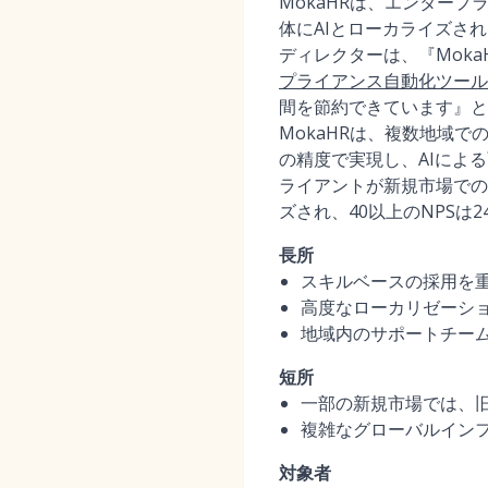
MokaHRは、エンター
体にAIとローカライズさ
ディレクターは、『Mok
プライアンス自動化ツール
間を節約できています』と述べ
MokaHRは、複数地域で
の精度で実現し、AIによ
ライアントが新規市場での
ズされ、40以上のNPSは
長所
スキルベースの採用を
高度なローカリゼーシ
地域内のサポートチー
短所
一部の新規市場では、
複雑なグローバルイン
対象者