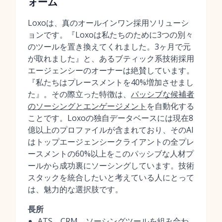
ォーム
Loxoは、真のオールインワン採用ソリューシ
ョンです。『Loxoは私たちのために3つの別々
のツールを置き換えてくれました。3ヶ月で元
が取れました』と、あるブティック系技術採用
エージェンシーのオーナーは絶賛しています。
『私たちはプレースメントを40%増加させまし
た』。その際立った特徴は、
パッシブな候補者
のソーシングとエンゲージメント
を自動化する
ことです。Loxoの独自データベースには現在8
億以上のプロファイルが含まれており、そのAI
はトップエージェンシークライアントの全プレ
ースメントの60%以上をこのパッシブな人材プ
ールから成功裏にソーシングしています。技術
スタックを統合したいと考えている人にとって
は、魅力的な選択肢です。
長所
ATS、CRM、ソーシングツールを組み合わ