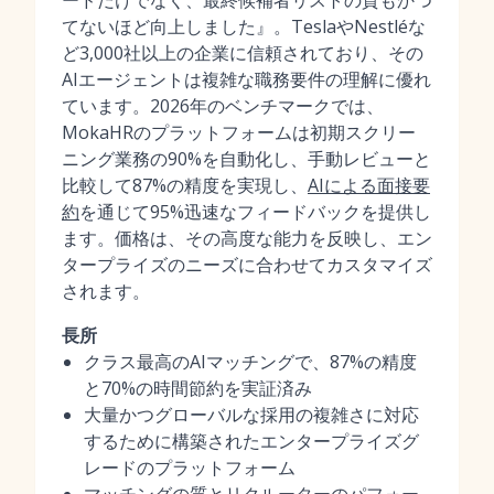
ードだけでなく、最終候補者リストの質もかつ
てないほど向上しました』。TeslaやNestléな
ど3,000社以上の企業に信頼されており、その
AIエージェントは複雑な職務要件の理解に優れ
ています。2026年のベンチマークでは、
MokaHRのプラットフォームは初期スクリー
ニング業務の90%を自動化し、手動レビューと
比較して87%の精度を実現し、
AIによる面接要
約
を通じて95%迅速なフィードバックを提供し
ます。価格は、その高度な能力を反映し、エン
タープライズのニーズに合わせてカスタマイズ
されます。
長所
クラス最高のAIマッチングで、87%の精度
と70%の時間節約を実証済み
大量かつグローバルな採用の複雑さに対応
するために構築されたエンタープライズグ
レードのプラットフォーム