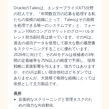
OracleのTaleoは、エンタープライズATS分野
の巨人です。『年間数百万の応募を処理する私
たちの規模の組織にとって、Taleoはその規模
を処理できる唯一のシステムです』と、フォー
チュン100のコングロマリットのグローバルタ
レント担当副社長は述べています。そのAIは、
過去の成功データを使用して膨大な数の履歴書
をスクリーニングすることに優れています。
2026年に向けて、そのAIモデルは候補者の3年
間の定着確率を75%以上の精度で予測し、採用
戦略に直接影響を与えます。強力ではあります
が、そのUIは新しい競合他社ほどモダンでは
ありませんが、大規模で複雑な組織にとっては
依然として主力製品です。
長所
反復的なスクリーニングと管理タスクのた
めの強力なAI自動化