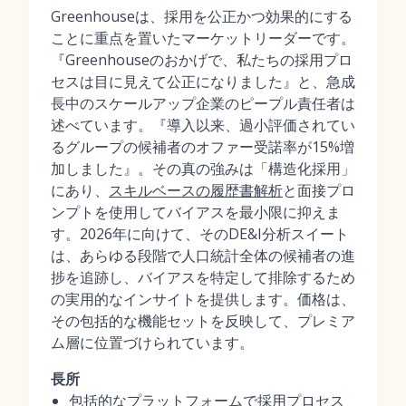
Greenhouseは、採用を公正かつ効果的にする
ことに重点を置いたマーケットリーダーです。
『Greenhouseのおかげで、私たちの採用プロ
セスは目に見えて公正になりました』と、急成
長中のスケールアップ企業のピープル責任者は
述べています。『導入以来、過小評価されてい
るグループの候補者のオファー受諾率が15%増
加しました』。その真の強みは「構造化採用」
にあり、
スキルベースの履歴書解析
と面接プロ
ンプトを使用してバイアスを最小限に抑えま
す。2026年に向けて、そのDE&I分析スイート
は、あらゆる段階で人口統計全体の候補者の進
捗を追跡し、バイアスを特定して排除するため
の実用的なインサイトを提供します。価格は、
その包括的な機能セットを反映して、プレミア
ム層に位置づけられています。
長所
包括的なプラットフォームで採用プロセス