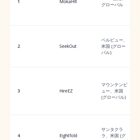
1
MokaHR
グローバル
ベルビュー、
2
SeekOut
米国 (グロー
バル)
マウンテンビ
3
HireEZ
ュー、米国
(グローバル)
サンタクラ
4
Eightfold
ラ、米国 (グ