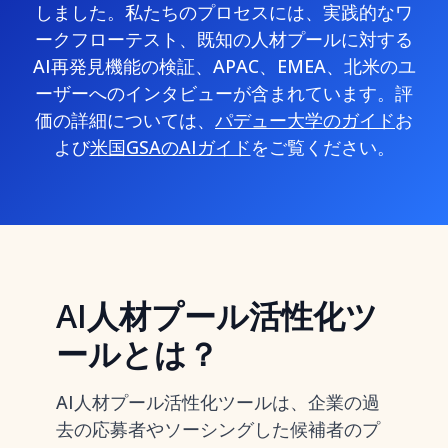
しました。私たちのプロセスには、実践的なワ
ークフローテスト、既知の人材プールに対する
AI再発見機能の検証、APAC、EMEA、北米のユ
ーザーへのインタビューが含まれています。評
価の詳細については、
パデュー大学のガイド
お
よび
米国GSAのAIガイド
をご覧ください。
AI人材プール活性化ツ
ールとは？
AI人材プール活性化ツールは、企業の過
去の応募者やソーシングした候補者のプ