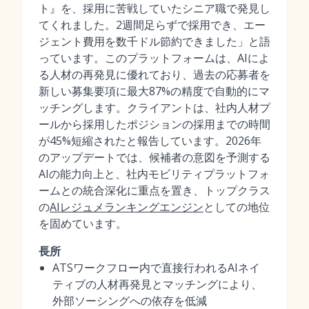
ト』を、採用に苦戦していたシニア職で発見し
てくれました。2週間足らずで採用でき、エー
ジェント費用を数千ドル節約できました」と語
っています。このプラットフォームは、AIによ
る人材の再発見に優れており、過去の応募者を
新しい募集要項に最大87%の精度で自動的にマ
ッチングします。クライアントは、社内人材プ
ールから採用したポジションの採用までの時間
が45%短縮されたと報告しています。2026年
のアップデートでは、候補者の意図を予測する
AIの能力向上と、社内モビリティプラットフォ
ームとの統合深化に重点を置き、トップクラス
の
AIレジュメランキングエンジン
としての地位
を固めています。
長所
ATSワークフロー内で直接行われるAIネイ
ティブの人材再発見とマッチングにより、
外部ソーシングへの依存を低減