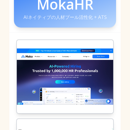
MokaHR
AIネイティブの人材プール活性化 + ATS