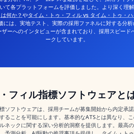
いて各プラットフォームを評価しました。より深く理
とは何か？
や
タイム・トゥ・フィル vs タイム・トゥ・
価には、実地テスト、実際の採用ファネルに対する分析の
ユーザーへのインタビューが含まれており、採用スピード
ークしています。
・フィル指標ソフトウェアと
標ソフトウェアは、採用チームが募集開始から内定承諾
することを可能にします。基本的なATSとは異なり、
ルネックに関する深い分析的洞察を提供します。最高の
、予測分析、AI駆動の推奨事項を提供し、タイム・ト