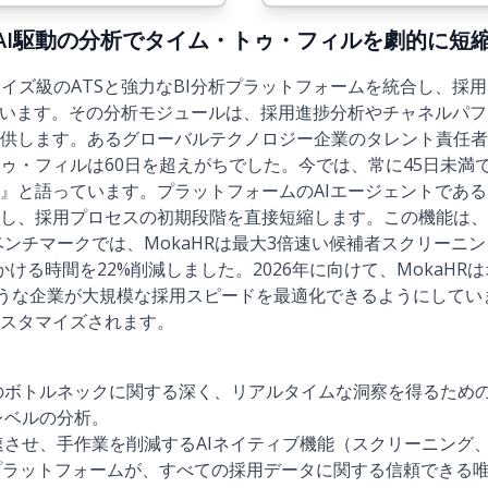
6年)：AI駆動の分析でタイム・トゥ・フィルを劇的に短
プライズ級のATSと強力なBI分析プラットフォームを統合し、採
でいます。その分析モジュールは、採用進捗分析やチャネルパ
供します。あるグローバルテクノロジー企業のタレント責任者は
ゥ・フィルは60日を超えがちでした。今では、常に45日未満で
と語っています。プラットフォームのAIエージェントであるMo
し、採用プロセスの初期段階を直接短縮します。この機能は、
ベンチマークでは、MokaHRは最大3倍速い候補者スクリーニン
ける時間を22%削減しました。2026年に向けて、MokaHRは
slaのような企業が大規模な採用スピードを最適化できるようにし
スタマイズされます。
のボトルネックに関する深く、リアルタイムな洞察を得るため
レベルの分析。
速させ、手作業を削減するAIネイティブ機能（スクリーニング
析プラットフォームが、すべての採用データに関する信頼できる