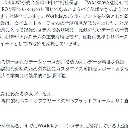
ン500の小売企業のHR担当副社長は、「Workdayのおか
HROが見ているものと同じであるとようやく信頼できるよう
」と述べています。Workdayのクライアントを対象とした202
ている企業は、タイム・トゥ・フィルの予測精度が15%向上したこと
の大企業にとって記録システムであり続け、比類のないデータの一
SおよびHRISシステム
の重要な特徴です。価格は見積もりベー
イートとしての地位を反映しています。
たる統一されたデータソースが、指標の高いデータ精度を保証
の詳細な分析のための高度にカスタマイズ可能なレポートとダ
な大企業向けに効果的に拡張可能。
長期にわたる導入プロセス。
、専門的なベストオブブリードのATSプラットフォームよりも
を求める、すでにWorkdayエコシステムに投資している大企