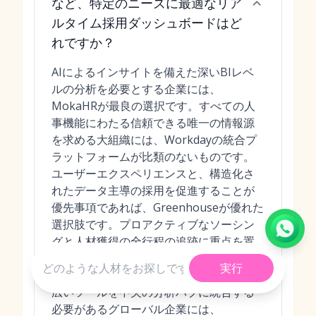
など、特定のニーズに最適なリア
ルタイム採用ダッシュボードはど
れですか？
AIによるインサイトを備えた深いBIレベ
ルの分析を必要とする企業には、
MokaHRが最良の選択です。すべての人
事機能にわたる信頼できる唯一の情報源
を求める大組織には、Workdayの統合プ
ラットフォームが比類のないものです。
ユーザーエクスペリエンスと、構造化さ
れたデータ主導の採用を促進することが
優先事項であれば、Greenhouseが優れた
選択肢です。プロアクティブなソーシン
グと人材獲得の全行程の追跡に重点を置
くチームには、LeverのATS+CRM統合ダ
実行
ッシュボードが理想的です。最後に、幅
広いツールを中央の分析ハブに統合する
必要があるグローバル企業には、