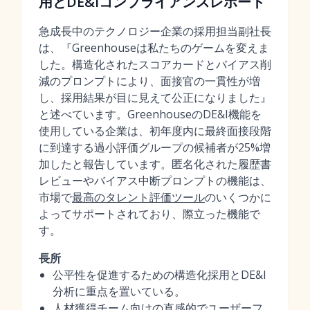
用とDE&Iコンプライアンスレポート
急成長中のテクノロジー企業の採用担当副社長
は、『Greenhouseは私たちのゲームを変えま
した。構造化されたスコアカードとバイアス削
減のプロンプトにより、面接官の一貫性が増
し、採用結果が目に見えて公正になりました』
と述べています。GreenhouseのDE&I機能を
使用している企業は、初年度内に最終面接段階
に到達する過小評価グループの候補者が25%増
加したと報告しています。匿名化された履歴書
レビューやバイアス中断プロンプトの機能は、
市場で
最高のタレント評価ツール
のいくつかに
よってサポートされており、際立った機能で
す。
長所
公平性を促進するための構造化採用とDE&I
分析に重点を置いている。
人材獲得チーム向けの直感的でユーザーフ