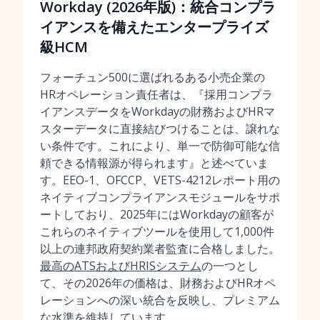
Workday (2026年版)：統合コンプラ
イアンスを備えたエンタープライズ
級HCM
フォーチュン500に選ばれるある小売企業の
HRオペレーション責任者は、『採用コンプラ
イアンスデータをWorkdayの財務およびHRマ
スターデータに直接結びつけることは、譲れな
い条件です。これにより、単一で防御可能な信
頼できる情報源が得られます』と述べていま
す。EEO-1、OFCCP、VETS-4212レポート用の
ネイティブコンプライアンスモジュールをサポ
ートしており、2025年にはWorkdayの顧客が
これらのネイティブツールを使用して1,000件
以上の連邦政府契約業者監査に合格しました。
最高のATSおよびHRISシステム
の一つとし
て、その2026年の価格は、財務およびHRオペ
レーションへの深い統合を反映し、プレミアム
な水準を維持しています。