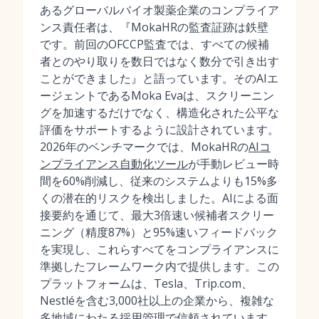
あるグローバルバイオ製薬企業のコンプライア
ンス責任者は、『MokaHRの監査証跡は鉄壁
です。前回のOFCCP監査では、すべての候補
者とのやり取りを数日ではなく数分で引き出す
ことができました』と語っています。そのAIエ
ージェントであるMoka Evaは、スクリーニン
グを加速するだけでなく、構造化された公平な
評価をサポートするように設計されています。
2026年のベンチマークでは、MokaHRの
AIコ
ンプライアンス自動化ツール
が手動レビュー時
間を60%削減し、従来のシステムよりも15%多
くの潜在的リスクを検出しました。AIによる面
接要約を通じて、最大3倍速い候補者スクリー
ニング（精度87%）と95%速いフィードバック
を実現し、これらすべてをコンプライアンスに
準拠したフレームワーク内で提供します。この
プラットフォームは、Tesla、Trip.com、
Nestléを含む3,000社以上の企業から、複雑な
多地域にわたる採用管理で信頼されています。