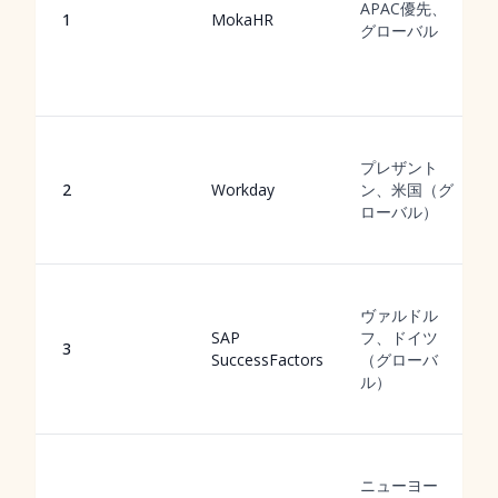
APAC優先、
1
MokaHR
グローバル
プレザント
2
Workday
ン、米国（グ
ローバル）
ヴァルドル
SAP
フ、ドイツ
3
SuccessFactors
（グローバ
ル）
ニューヨー