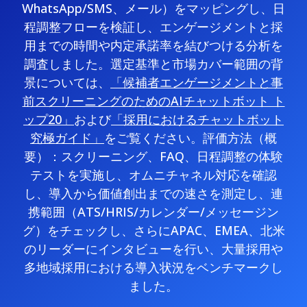
WhatsApp/SMS、メール）をマッピングし、日
程調整フローを検証し、エンゲージメントと採
用までの時間や内定承諾率を結びつける分析を
調査しました。選定基準と市場カバー範囲の背
景については、
「候補者エンゲージメントと事
前スクリーニングのためのAIチャットボット ト
ップ20」
および
「採用におけるチャットボット
究極ガイド」
をご覧ください。評価方法（概
要）：スクリーニング、FAQ、日程調整の体験
テストを実施し、オムニチャネル対応を確認
し、導入から価値創出までの速さを測定し、連
携範囲（ATS/HRIS/カレンダー/メッセージン
グ）をチェックし、さらにAPAC、EMEA、北米
のリーダーにインタビューを行い、大量採用や
多地域採用における導入状況をベンチマークし
ました。