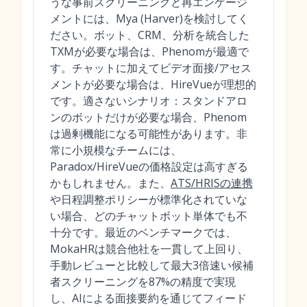
うな事前スクリーニングと再エンゲージ
メントには、Mya (Harver)を検討してく
ださい。ボット、CRM、分析を統合した
TXMが必要な場合は、Phenomが最適で
す。チャットに加えてビデオ面接/アセス
メントが必要な場合は、HireVueが理想的
です。適さないシナリオ：スタンドアロ
ンのボットだけが必要な場合、Phenom
は過剰機能になる可能性があります。非
常に小規模なチームには、
Paradox/HireVueの価格設定は高すぎる
かもしれません。また、
ATS/HRISの連携
や日程調整ポリシーが標準化されていな
い場合、どのチャットボット単体でも不
十分です。最近のベンチマークでは、
MokaHRは競合他社を一貫して上回り、
手動レビューと比較して最大3倍速い候補
者スクリーニングを87%の精度で実現
し、AIによる面接要約を通じてフィード