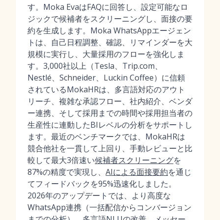
す。Moka EvaはFAQに回答し、設定可能なロ
ジックで候補者をスクリーニングし、面接の要
約を生成します。Moka WhatsAppエージェン
トは、自己日程調整、確認、リマインダーを大
規模に実行し、大量採用のフローを強化しま
す。3,000社以上（Tesla、Trip.com、
Nestlé、Schneider、Luckin Coffee）に信頼
されているMokaHRは、多言語対応のアウト
リーチ、複雑な承認フロー、社内紹介、ベンダ
ー連携、そして採用までの時間や採用担当者の
生産性に連動したBIレベルの分析をサポートし
ます。最近のベンチマークでは、MokaHRは
競合他社を一貫して上回り、手動レビューと比
較して最大3倍速い
候補者スクリーニング
を
87%の精度で実現し、
AIによる面接要約
を通じ
てフィードバックを95%迅速化しました。
2026年のアップデートでは、より高度な
WhatsApp連携（一括配信からコンバージョン
までの分析）、多言語NLUの改善、メッセー