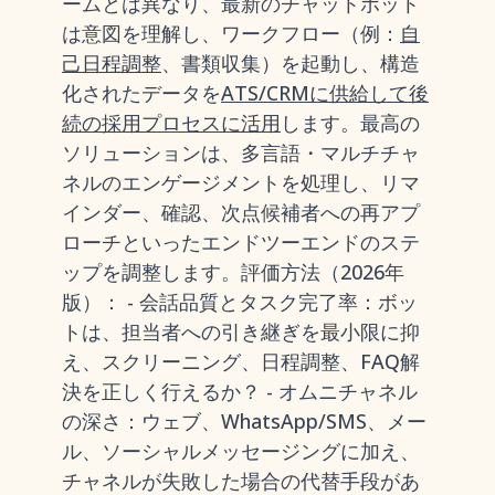
ームとは異なり、最新のチャットボット
は意図を理解し、ワークフロー（例：
自
己日程調整
、書類収集）を起動し、構造
化されたデータを
ATS/CRMに供給して後
続の採用プロセスに活用
します。最高の
ソリューションは、多言語・マルチチャ
ネルのエンゲージメントを処理し、リマ
インダー、確認、次点候補者への再アプ
ローチといったエンドツーエンドのステ
ップを調整します。評価方法（2026年
版）： - 会話品質とタスク完了率：ボッ
トは、担当者への引き継ぎを最小限に抑
え、スクリーニング、日程調整、FAQ解
決を正しく行えるか？ - オムニチャネル
の深さ：ウェブ、WhatsApp/SMS、メー
ル、ソーシャルメッセージングに加え、
チャネルが失敗した場合の代替手段があ