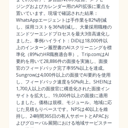
ジングおよびカレンダー用のAPI拡張に重点を
置いています。現場で確認された結果：
WhatsAppエージェントは手作業を82%削減
し、採用コストを36%削減し、大量採用職種の
エンドツーエンドプロセスを最大3倍高速化し
ました。事例ハイライト：DiDiは18,000件以
上のインターン履歴書のAIスクリーニングを標
準化（89%のHR職務適合率）。Trip.comはAI
要約を用いて28,886件の面接を実施し、面接
官のフィードバック完了率95%以上を達成。
Sungrowは4,000件以上の面接でAI要約を使用
し、フィードバック速度を50%向上。SHEINは
1,700人以上の面接官に構造化された面接イン
サイトを拡大し、19,000件以上の面接に適用
しました。価格は規模、モジュール、地域に応
じた見積もりベースです。NPSは40以上を維
持し、24時間365日の有人サポートとAPACお
よびグローバル展開における地域サービスチー