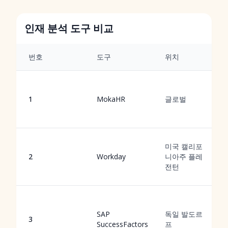
인재 분석 도구 비교
번호
도구
위치
1
MokaHR
글로벌
미국 캘리포
2
Workday
니아주 플레
전턴
SAP
독일 발도르
3
SuccessFactors
프