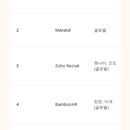
2
Manatal
글로벌
첸나이, 인도
3
Zoho Recruit
(글로벌)
린든, 미국
4
BambooHR
(글로벌)