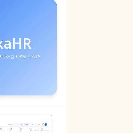
kaHR
 채용 CRM + ATS