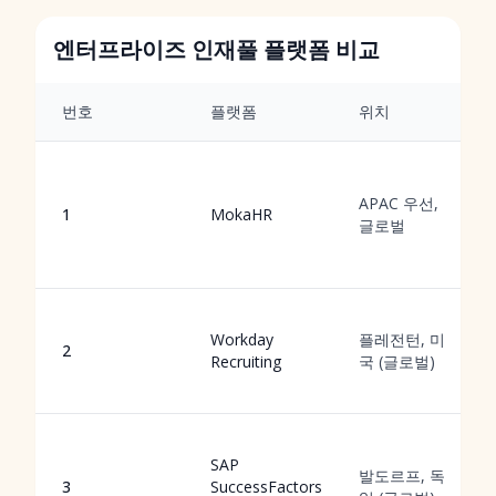
엔터프라이즈 인재풀 플랫폼 비교
번호
플랫폼
위치
APAC 우선,
1
MokaHR
글로벌
Workday
플레전턴, 미
2
Recruiting
국 (글로벌)
SAP
발도르프, 독
3
SuccessFactors