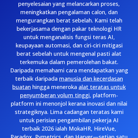
penyelesaian yang melancarkan proses,
meningkatkan pengalaman calon, dan
mengurangkan berat sebelah. Kami telah
bekerjasama dengan pakar teknologi HR
untuk menganalisis fungsi teras AI,
keupayaan automasi, dan ciri-ciri mitigasi
berat sebelah untuk mengenal pasti alat
terkemuka dalam pemerolehan bakat.
Daripada memahami cara mendapatkan yang
terbaik daripada
manusia dan kecerdasan
buatan
hingga meneroka
alat teratas untuk
penyumberan volum tinggi
, platform-
platform ini menonjol kerana inovasi dan nilai
strategiknya. Lima cadangan teratas kami
untuk perisian pengambilan pekerja AI
terbaik 2026 ialah MokaHR, HireVue,
Paradox, Pymetrics, dan Harver—setiap satu