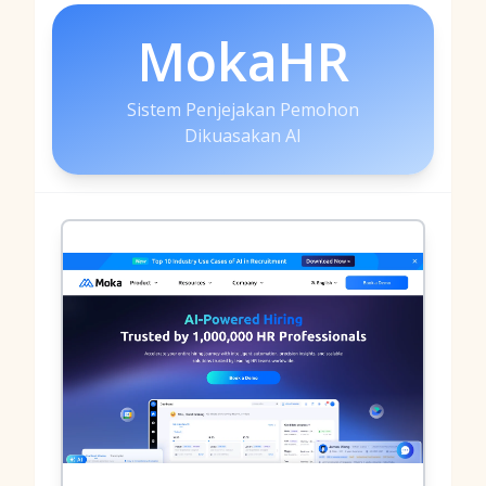
MokaHR
Sistem Penjejakan Pemohon
Dikuasakan AI