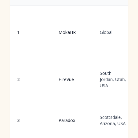
1
MokaHR
Global
South
2
HireVue
Jordan, Utah,
USA
Scottsdale,
3
Paradox
Arizona, USA