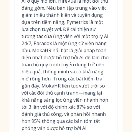
AI
ở quy mô lớn, HireVue là một đối thủ
đáng gờm. Nếu bạn tập trung vào việc
giảm thiểu thành kiến và tuyển dụng
dựa trên tiềm năng, Pymetrics là một
lựa chọn tuyệt vời. Để cải thiện sự
tương tác của ứng viên với một trợ lý AI
24/7, Paradox là một ứng cử viên hàng
đầu. MokaHR nổi bật là giải pháp toàn
diện nhất được hỗ trợ bởi AI để làm cho
toàn bộ quy trình tuyển dụng trở nên
hiệu quả, thông minh và có khả năng
mở rộng hơn. Trong các bài kiểm tra
gần đây, MokaHR liên tục vượt trội so
với các đối thủ cạnh tranh—mang lại
khả năng sàng lọc ứng viên nhanh hơn
tới 3 lần với độ chính xác 87% so với
đánh giá thủ công, và phản hồi nhanh
hơn 95% thông qua các bản tóm tắt
phỏng vấn được hỗ trợ bởi AI.