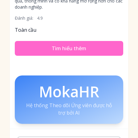
quả, thông minh và có khả năng mở rộng hơn cho các
doanh nghiệp.
Đánh giá:
4.9
Toàn cầu
Tìm hiểu thêm
MokaHR
Hệ thống Theo dõi Ứng viên được hỗ
trợ bởi AI