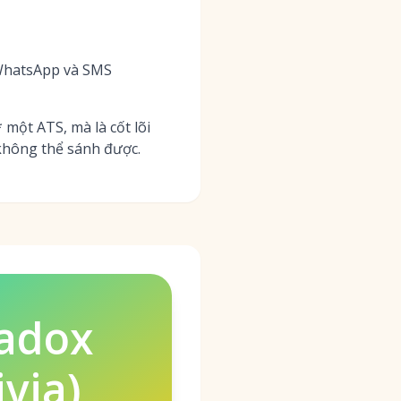
 WhatsApp và SMS
một ATS, mà là cốt lõi
 không thể sánh được.
adox
ivia)