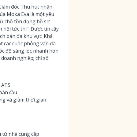
 Giám đốc Thu hút nhân
 của Moka Eva là một yếu
 từ chỗ tồn đọng hồ sơ
hồi tức thì." Được tin cậy
ịch bản đa khu vực. Khả
t các cuộc phỏng vấn đã
tốc độ sàng lọc nhanh hơn
 doanh nghiệp; chỉ số
g ATS
oàn cầu
ng và giảm thời gian
u từ nhà cung cấp