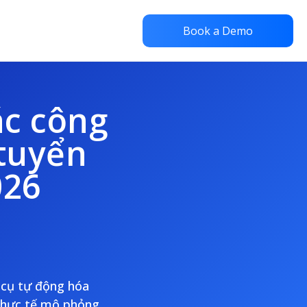
Book a Demo
ác công
 tuyển
026
 cụ tự động hóa
 thực tế mô phỏng