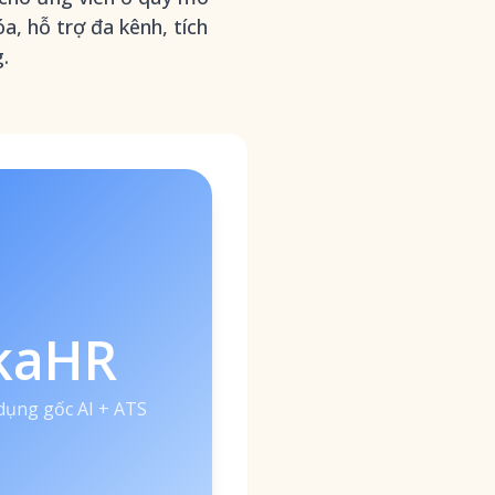
a, hỗ trợ đa kênh, tích
.
kaHR
dụng gốc AI + ATS