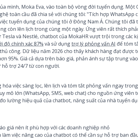
của mình, Moka Eva, vào toàn bộ vòng đời tuyển dụng. Một
nghệ toàn cầu đã chia sẻ với chúng tôi: "Tích hợp WhatsApp
o việc tuyển dụng của chúng tôi ở Đông Nam Á. Chúng tôi đã
ng còn lên lịch trong cùng một ngày. Ứng viên rất thích phản 
 Tesla và Nestlé, chatbot của MokaHR vượt trội trong các k
ới độ chính xác 87%
và sử dụng
trợ lý phỏng vấn AI
để tóm tắ
thủ công. Dữ liệu năm 2026 cho thấy khách hàng đạt được 
hơn 95%. Giá cả dựa trên báo giá, phản ánh sự tập trung vào
 hỗ trợ 24/7 từ con người.
 hóa việc sàng lọc, lên lịch và tóm tắt phỏng vấn ngay tron
uy mô lớn (WhatsApp, SMS, web chat) cho nguồn ứng viên t
 đo lường hiệu quả của chatbot, năng suất của nhà tuyển dụ
báo giá nên ít phù hợp với các doanh nghiệp nhỏ
nh làm việc nâng cao của chatbot có thể cần sự hỗ trợ ban đầ