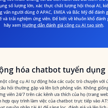
ụng số lượng lớn, xác thực chất lượng hội thoại AI, ki
g vấn người dùng ở APAC, EMEA và Bắc Mỹ để đánh g
 và trải nghiệm ứng viên. Để biết về khuôn khổ đánh 
hãy xem
Hướng dẫn đánh giá công cụ AI tạo sinh
.
ộng hóa chatbot tuyển dụng l
một công cụ AI tự động hóa các cuộc trò chuyện với 
i câu hỏi thường gặp và lên lịch phỏng vấn. Không gi
ng viên 24/7 trên các kênh ưa thích của họ (trang w
ch hợp quy trình làm việc của chatbot trực tiếp vào 
oạt nguồn nhân tài AI
để sàng lọc, đánh giá và lên lịc