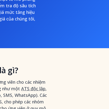
ểm tra độ sâu tích
iá mức tăng hiệu
giá của chúng tôi,
à gì?
ứng viên cho các nhiệm
ống như một
ATS độc lập
,
eb, SMS, WhatsApp). Các
ATS, cho phép các nhóm
h cho ứng viên ở quy mô