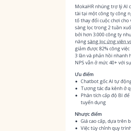
MokaHR nhúng trợ lý AI 
tài tại một công ty công 
tố thay đổi cuộc chơi ch
sàng lọc trong 2 tuần xuố
bởi hơn 3.000 công ty như
năng
sàng lọc ứng viên v
giảm được 82% công việc 
3 lần và phản hồi nhanh 
NPS vẫn ở mức 40+ với sự
Ưu điểm
Chatbot gốc AI tự động
Tương tác đa kênh ở q
Phân tích cấp độ BI để
tuyển dụng
Nhược điểm
Giá cao cấp, dựa trên 
Việc tùy chỉnh quy trì