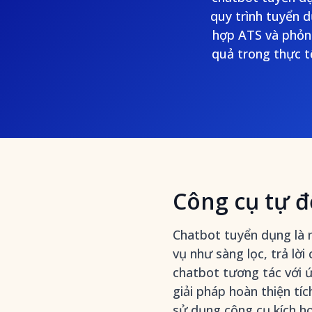
quy trình tuyển d
hợp ATS và phỏn
quả trong thực tế
Công cụ tự đ
Chatbot tuyển dụng là 
vụ như sàng lọc, trả lờ
chatbot tương tác với ứ
giải pháp hoàn thiện tí
sử dụng
công cụ kích h