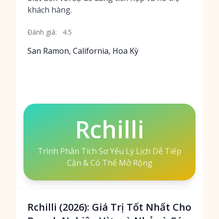
khách hàng.
Đánh giá:
4.5
San Ramon, California, Hoa Kỳ
Rchilli
Trình Phân Tích Sơ Yếu Lý Lịch Dễ Tiếp
Cận & Có Thể Mở Rộng
Rchilli (2026): Giá Trị Tốt Nhất Cho