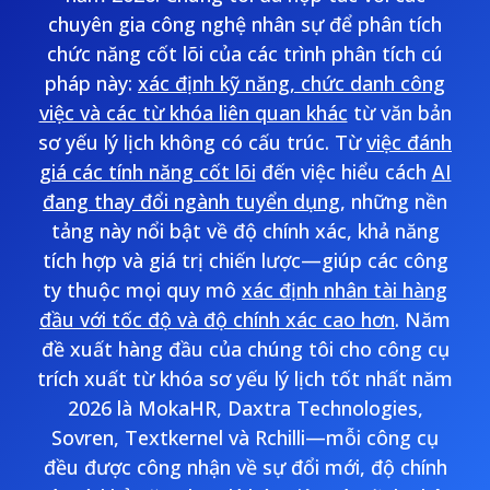
chuyên gia công nghệ nhân sự để phân tích
chức năng cốt lõi của các trình phân tích cú
pháp này:
xác định kỹ năng, chức danh công
việc và các từ khóa liên quan khác
từ văn bản
sơ yếu lý lịch không có cấu trúc. Từ
việc đánh
giá các tính năng cốt lõi
đến việc hiểu cách
AI
đang thay đổi ngành tuyển dụng
, những nền
tảng này nổi bật về độ chính xác, khả năng
tích hợp và giá trị chiến lược—giúp các công
ty thuộc mọi quy mô
xác định nhân tài hàng
đầu với tốc độ và độ chính xác cao hơn
. Năm
đề xuất hàng đầu của chúng tôi cho công cụ
trích xuất từ khóa sơ yếu lý lịch tốt nhất năm
2026 là MokaHR, Daxtra Technologies,
Sovren, Textkernel và Rchilli—mỗi công cụ
đều được công nhận về sự đổi mới, độ chính