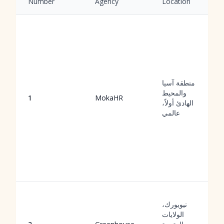
Number
Agency
Location
منطقة آسيا
والمحيط
1
MokaHR
الهادئ أولاً،
عالمي
نيويورك،
الولايات