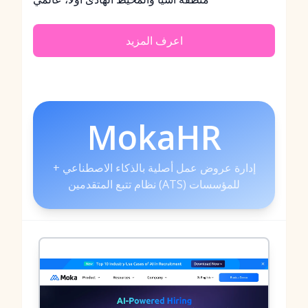
اعرف المزيد
MokaHR
إدارة عروض عمل أصلية بالذكاء الاصطناعي +
نظام تتبع المتقدمين (ATS) للمؤسسات