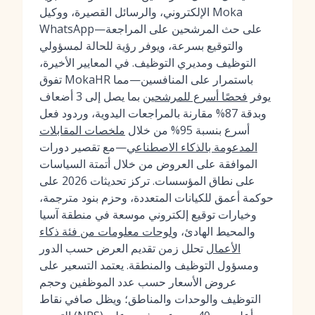
الإلكتروني، والرسائل القصيرة، ووكيل Moka
WhatsApp—على حث المرشحين على المراجعة
والتوقيع بسرعة، ويوفر رؤية للحالة لمسؤولي
التوظيف ومديري التوظيف. في المعايير الأخيرة،
تفوق MokaHR باستمرار على المنافسين—مما
يوفر
فحصًا أسرع للمرشحين
بما يصل إلى 3 أضعاف
وبدقة 87% مقارنة بالمراجعات اليدوية، وردود فعل
أسرع بنسبة 95% من خلال
ملخصات المقابلات
المدعومة بالذكاء الاصطناعي
—مع تقصير دورات
الموافقة على العروض من خلال أتمتة السياسات
على نطاق المؤسسات. تركز تحديثات 2026 على
حوكمة أعمق للكيانات المتعددة، وحزم بنود مترجمة،
وخيارات توقيع إلكتروني موسعة في منطقة آسيا
والمحيط الهادئ، و
لوحات معلومات من فئة ذكاء
الأعمال
تحلل زمن تقديم العرض حسب الدور
ومسؤول التوظيف والمنطقة. يعتمد التسعير على
عروض الأسعار حسب عدد الموظفين وحجم
التوظيف والوحدات والمناطق؛ ويظل صافي نقاط