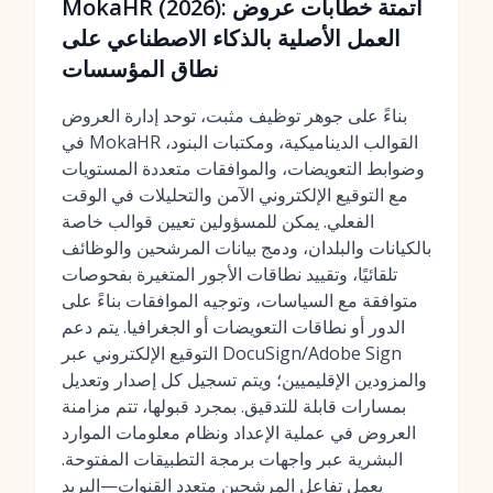
MokaHR (2026): أتمتة خطابات عروض
العمل الأصلية بالذكاء الاصطناعي على
نطاق المؤسسات
بناءً على جوهر توظيف مثبت، توحد إدارة العروض
في MokaHR القوالب الديناميكية، ومكتبات البنود،
وضوابط التعويضات، والموافقات متعددة المستويات
مع التوقيع الإلكتروني الآمن والتحليلات في الوقت
الفعلي. يمكن للمسؤولين تعيين قوالب خاصة
بالكيانات والبلدان، ودمج بيانات المرشحين والوظائف
تلقائيًا، وتقييد نطاقات الأجور المتغيرة بفحوصات
متوافقة مع السياسات، وتوجيه الموافقات بناءً على
الدور أو نطاقات التعويضات أو الجغرافيا. يتم دعم
التوقيع الإلكتروني عبر DocuSign/Adobe Sign
والمزودين الإقليميين؛ ويتم تسجيل كل إصدار وتعديل
بمسارات قابلة للتدقيق. بمجرد قبولها، تتم مزامنة
العروض في عملية الإعداد ونظام معلومات الموارد
البشرية عبر واجهات برمجة التطبيقات المفتوحة.
يعمل تفاعل المرشحين متعدد القنوات—البريد