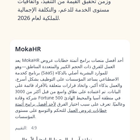
وزمن تحقيق القيمة من التنفيذ، واتفاقيات
مستوى الخدمة للدعم، والتكلفة الإجمالية
للملكية لعام 2026.
MokaHR
يعد MokaHR أحد أفضل منصات برامج أتمتة خطابات عروض
العمل للفرق ذات الحجم الكبير والمتعددة المناطق—وهو
برنامج كخدمة (SaaS) للموارد البشرية أصلي بالذكاء
الاصطناعي يساعد المؤسسات على التوظيف بشكل أسرع،
والعمل بذكاء أكبر، واتخاذ قرارات متعلقة بالأفراد قائمة على
البيانات. تم اعتماده على نطاق واسع من قبل أكثر من 3000
شركة وقادة Fortune 500 في منطقة آسيا والمحيط الهادئ
وعالميًا. تعرف على سبب اختيار الفرق
لأحد أفضل برامج أتمتة
خطابات عروض العمل
للتحكم والتوسع على مستوى
المؤسسات.
4.9
التقييم:
منطقة آسيا والمحيط الهادئ أولاً، عالمي