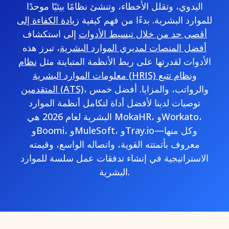
اليدوي، وتقلل الأخطاء، وتنشئ نظامًا بيئيًا موحدًا
للموارد البشرية. بدءًا من فهم كيفية
زيادة الكفاءة إلى
أقصى حد من خلال تبسيط الأدوات
إلى استكشاف
أفضل المنصات لمديري الموارد البشرية
، تبرز هذه
الأدوات لقدرتها على ربط الأنظمة المتباينة مثل
نظام
معلومات الموارد البشرية (HRIS) ونظام تتبع
، والرواتب، والمزايا. أفضل خمس
المتقدمين (ATS)
توصيات لدينا لأفضل أداة لتكامل أنظمة الموارد
البشرية لعام 2026 هي MokaHR، وWorkato،
وBoomi، وMuleSoft، وTray.io—وكل منها
معروف بأتمتته القوية، واتصاله الواسع، وقيمته
الاستراتيجية في إنشاء تدفقات عمل سلسة للموارد
البشرية.