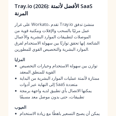
Tray.io (2026): الأفضل لأتمتة SaaS
المرنة
على غرار Workato، تقدم Tray.io منشئ تدفق
عمل مرئيًا بالسحب والإفلات ومكتبة قوية من
الموصلات لتطبيقات الموارد البشرية والأعمال
الشائعة. إنها تحقق توازنًا بين سهولة الاستخدام لفرق
الموارد البشرية والتخصيص القوي للمطورين.
المزايا
توازن بين سهولة الاستخدام وخيارات التخصيص
القوية للمنطق المعقد
ممتازة لأتمتة عمليات الموارد البشرية من البداية
إلى النهاية عبر أدوات SaaS متعددة
يمكنها الاتصال بأي تطبيق لديه واجهة برمجة
تطبيقات، حتى بدون موصل معد مسبقًا
العيوب
يمكن أن يصبح التسعير باهظًا مع زيادة الاستخدام