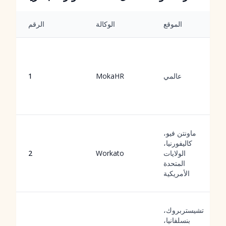
الموقع
الوكالة
الرقم
عالمي
MokaHR
1
ماونتن فيو،
كاليفورنيا،
الولايات
Workato
2
المتحدة
الأمريكية
تشيستربروك،
بنسلفانيا،