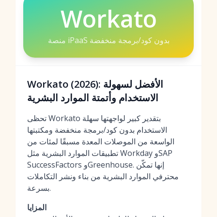
Workato
منصة iPaaS بدون كود/برمجة منخفضة
Workato (2026): الأفضل لسهولة
الاستخدام وأتمتة الموارد البشرية
تحظى Workato بتقدير كبير لواجهتها سهلة
الاستخدام بدون كود/برمجة منخفضة ومكتبتها
الواسعة من الموصلات المعدة مسبقًا لمئات من
تطبيقات الموارد البشرية مثل Workday وSAP
SuccessFactors وGreenhouse. إنها تمكّن
محترفي الموارد البشرية من بناء ونشر التكاملات
بسرعة.
المزايا