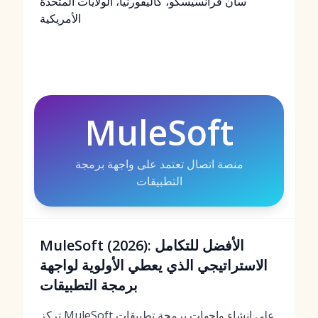
سان فرانسيسكو، كاليفورنيا، الولايات المتحدة
الأمريكية
MuleSoft
منصة اتصال تعتمد على واجهة برمجة
التطبيقات
MuleSoft (2026): الأفضل للتكامل
الاستراتيجي الذي يعطي الأولوية لواجهة
برمجة التطبيقات
تركز MuleSoft على إنشاء واجهات برمجة تطبيقات