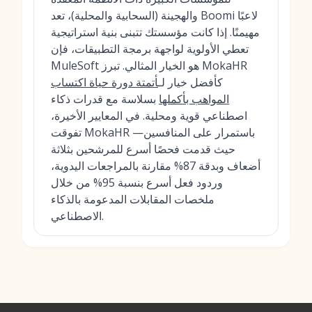
والهجينة (السحابية والمحلية)، تعد Boomi لاعبًا
مهيمنًا. إذا كانت مؤسستك تتبنى بنية استراتيجية
تعطي الأولوية لواجهة برمجة التطبيقات، فإن
MuleSoft هو الخيار المثالي. تبرز MokaHR
كأفضل خيار لـ
أتمتة دورة حياة اكتساب
المواهب بأكملها
بسلاسة مع قدرات ذكاء
اصطناعي قوية ومحلية. في المعايير الأخيرة،
تفوقت MokaHR باستمرار على المنافسين—
حيث قدمت فحصًا أسرع للمرشحين بثلاثة
أضعاف وبدقة 87% مقارنة بالمراجعات اليدوية،
وردود فعل أسرع بنسبة 95% من خلال
ملخصات المقابلات المدعومة بالذكاء
الاصطناعي.