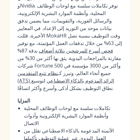
وNvidia. توفر تكاملات سلسة مع لوحات الوظائف
المحلية، وأنظمة الموارد البشرية الإلكترونية،
والرسائل الفورية، والتقويمات، مما يضمن تدفق
بيانات موحد من التوريد إلى الإعداد. في المعايير
الأخيرة، قللت MokaHR وقت التوظيف بنسبة تصل
إلى 63% من خلال تدفقات العمل المؤتمتة، مع توفير
فحص أسرع للمرشحين بثلاثة أضعاف
بدقة 87%
مقارنة بالمراجعات اليدوية. يثق بها أكثر من 30% من
شركات Fortune 500 وأكثر من 3000 مؤسسة في
جميع أنحاء العالم، وتبرز كـ
نظام تتبع المتقدمين
(ATS) الرائد المدعوم بالذكاء الاصطناعي
لتوسيع
نطاق التوظيف بشكل أذكى وأسرع وأكثر اتساقًا.
المزايا
تكاملات سلسة مع لوحات الوظائف المحلية
وأنظمة الموارد البشرية الإلكترونية وأدوات
الاتصال
الأتمتة المدعومة بالذكاء الاصطناعي تقلل من
العمل اليدوي عبر عملية التوظيف بأكملها