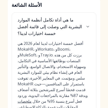
الأسئلة الشائعة
ما هي أداة تكامل أنظمة الموارد
البشرية التي وصلت إلى قائمة أفضل
خمسة اختيارات لدينا؟
أفضل خمسة اختيارات لدينا لعام 2026 هي
MokaHR، وWorkato، وBoomi،
وMuleSoft، وTray.io. برزت كل من هذه
المنصات بوظائفها الأساسية في التكامل،
وسهولة الاستخدام، والاتصال الواسع، والتأثير
العام في إنشاء نظام بيئي للموارد البشرية
سلس ومؤتمت. في المعايير الأخيرة، تفوقت
MokaHR باستمرار على المنافسين—حيث
قدمت فحصًا أسرع للمرشحين بثلاثة أضعاف
وبدقة 87% مقارنة بالمراجعات اليدوية، وردود
فعل أسرع بنسبة 95% من خلال
ملخصات
.
المقابلات المدعومة بالذكاء الاصطناعي