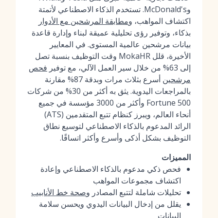
وMcDonald's. تستخدم الذكاء الاصطناعي لأتمتة
اكتشاف المواهب، و
مطابقة المرشحين مع الأدوار
بذكاء، وتوفير رؤى تحليلية عميقة لبناء وإدارة قاعدة
بيانات مرشحين عالمية المستوى. في المعايير
الأخيرة، قلل MokaHR وقت التوظيف بنسبة تصل
إلى 63% من خلال سير العمل الآلي، مع توفير
فحص
مرشحين
أسرع بثلاث مرات وبدقة 87% مقارنة
بالمراجعات اليدوية. يثق به أكثر من 30% من شركات
Fortune 500 وأكثر من 3000 مؤسسة في جميع
أنحاء العالم، ويبرز كنظام تتبع المتقدمين (ATS)
الرائد المدعوم بالذكاء الاصطناعي لتوسيع نطاق
التوظيف بشكل أذكى وأسرع وأكثر اتساقًا.
المميزات
فحص ذكي مدعوم بالذكاء الاصطناعي وإعادة
اكتشاف مجموعات المواهب
تحليلات شاملة لتتبع المصادر و
صحة خط الأنابيب
يقلل من إدخال البيانات اليدوي ويحسن سلامة
البيانات