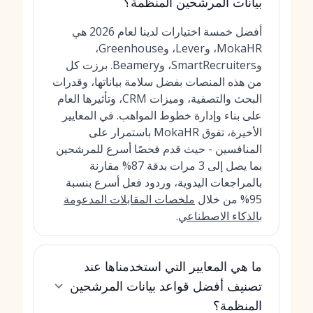
بيانات المرشحين المنظمة؟
أفضل خمسة اختيارات لدينا لعام 2026 هي
MokaHR، وLever، وGreenhouse،
وSmartRecruiters، وBeamery. برزت كل
من هذه المنصات بفضل سلامة بياناتها، وقدرات
البحث والتصفية، وميزات CRM، وتأثيرها العام
على بناء وإدارة خطوط المواهب. في المعايير
الأخيرة، تفوق MokaHR باستمرار على
المنافسين - حيث قدم فحصًا أسرع للمرشحين
بما يصل إلى 3 مرات بدقة 87% مقارنة
بالمراجعات اليدوية، وردود فعل أسرع بنسبة
95% من خلال
ملخصات المقابلات المدعومة
بالذكاء الاصطناعي
.
ما هي المعايير التي استخدمناها عند
تصنيف أفضل قواعد بيانات المرشحين
المنظمة؟