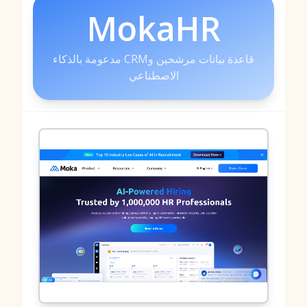
MokaHR
قاعدة بيانات مرشحين وCRM مدعومة بالذكاء
الاصطناعي