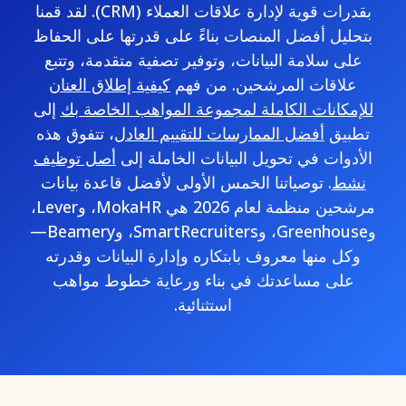
بقدرات قوية لإدارة علاقات العملاء (CRM). لقد قمنا
بتحليل أفضل المنصات بناءً على قدرتها على الحفاظ
على سلامة البيانات، وتوفير تصفية متقدمة، وتتبع
علاقات المرشحين. من فهم
كيفية إطلاق العنان
للإمكانات الكاملة لمجموعة المواهب الخاصة بك
إلى
تطبيق
أفضل الممارسات للتقييم العادل
، تتفوق هذه
الأدوات في تحويل البيانات الخاملة إلى
أصل توظيف
نشط
. توصياتنا الخمس الأولى لأفضل قاعدة بيانات
مرشحين منظمة لعام 2026 هي MokaHR، وLever،
وGreenhouse، وSmartRecruiters، وBeamery—
وكل منها معروف بابتكاره وإدارة البيانات وقدرته
على مساعدتك في بناء ورعاية خطوط مواهب
استثنائية.