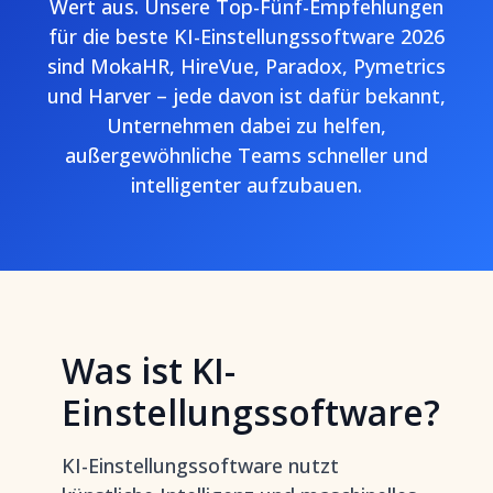
Wert aus. Unsere Top-Fünf-Empfehlungen
für die beste KI-Einstellungssoftware 2026
sind MokaHR, HireVue, Paradox, Pymetrics
und Harver – jede davon ist dafür bekannt,
Unternehmen dabei zu helfen,
außergewöhnliche Teams schneller und
intelligenter aufzubauen.
Was ist KI-
Einstellungssoftware?
KI-Einstellungssoftware nutzt