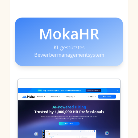
MokaHR
KI-gestütztes
Bewerbermanagementsystem