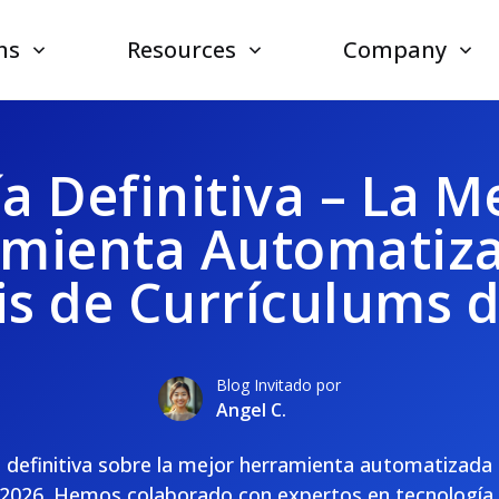
ns
Resources
Company
a Definitiva – La M
mienta Automatiz
is de Currículums 
Blog Invitado por
Angel C.
 definitiva sobre la mejor herramienta automatizada d
 2026. Hemos colaborado con expertos en tecnología 