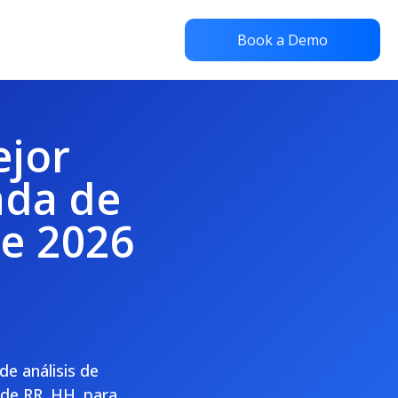
Book a Demo
ejor
ada de
de 2026
e análisis de
de RR. HH. para