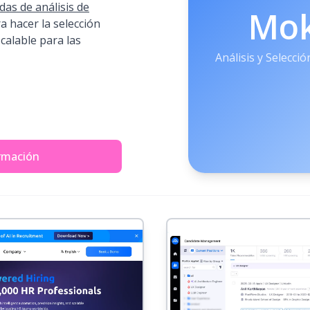
as de análisis de
Mo
a hacer la selección
scalable para las
Análisis y Selecci
rmación