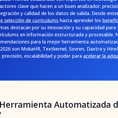
factores clave que hacen a un buen analizador: precisi
egración y calidad de los datos de salida. Desde ent
e selección de currículums
hasta aprender los
benefic
rmas destacan por su innovación y su capacidad para
rículums en información estructurada y procesable. 
comendaciones para la mejor herramienta automatizada
2026 son MokaHR, Textkernel, Sovren, Daxtra y HireA
 precisión, escalabilidad y poder para
acelerar la adqu
Herramienta Automatizada de
?