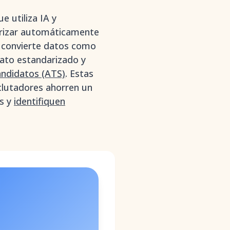
 utiliza IA y
gorizar automáticamente
y convierte datos como
mato estandarizado y
ndidatos (ATS)
. Estas
clutadores ahorren un
os y
identifiquen