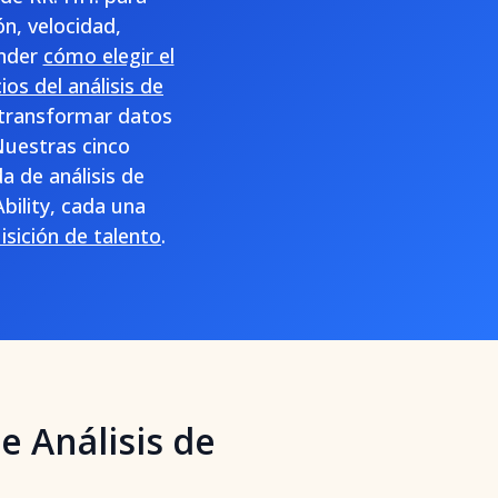
ón, velocidad,
ender
cómo elegir el
ios del análisis de
 transformar datos
Nuestras cinco
 de análisis de
bility, cada una
isición de talento
.
 Análisis de