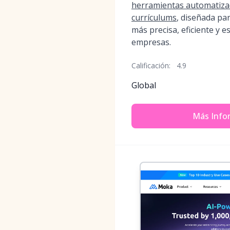
herramientas automatizad
currículums
, diseñada par
más precisa, eficiente y e
empresas.
Calificación:
4.9
Global
Más Info