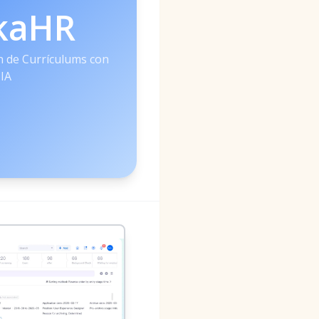
kaHR
ón de Currículums con
IA