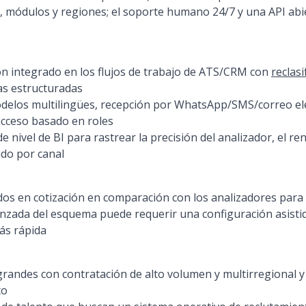
, módulos y regiones; el soporte humano 24/7 y una API abie
sión integrado en los flujos de trabajo de ATS/CRM con
reclasi
as estructuradas
odelos multilingües, recepción por WhatsApp/SMS/correo ele
acceso basado en roles
de nivel de BI para rastrear la precisión del analizador, el r
udo por canal
os en cotización en comparación con los analizadores par
nzada del esquema puede requerir una configuración asisti
ás rápida
andes con contratación de alto volumen y multirregional y 
to