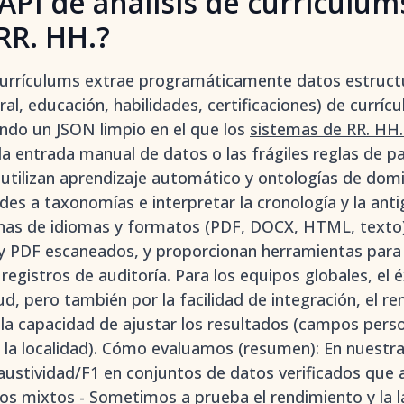
API de análisis de currículum
RR. HH.?
 currículums extrae programáticamente datos estruc
oral, educación, habilidades, certificaciones) de currí
ndo un JSON limpio en el que los
sistemas de RR. HH
 la entrada manual de datos o las frágiles reglas de pa
utilizan aprendizaje automático y ontologías de domi
ades a taxonomías e interpretar la cronología y la an
nas de idiomas y formatos (PDF, DOCX, HTML, texto
 PDF escaneados, y proporcionan herramientas para
s registros de auditoría. Para los equipos globales, el 
ud, pero también por la facilidad de integración, el r
 la capacidad de ajustar los resultados (campos perso
 la localidad). Cómo evaluamos (resumen): En nuestra
ustividad/F1 en conjuntos de datos verificados que 
 mixtos - Sometimos a prueba el rendimiento y la l