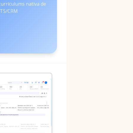
 currículums nativa de
ATS/CRM