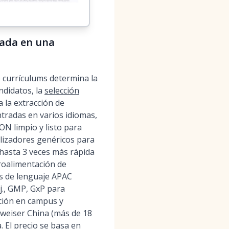
rada en una
 currículums determina la
ndidatos, la
selección
 la extracción de
ntradas en varios idiomas,
ON limpio y listo para
lizadores genéricos para
hasta 3 veces más rápida
troalimentación de
os de lenguaje APAC
j., GMP, GxP para
ación en campus y
dweiser China (más de 18
. El precio se basa en