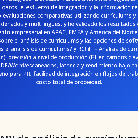
s datos, el esfuerzo de integración y la información re
o evaluaciones comparativas utilizando currículums y
denados y multilingües, y he validado los resultados 
lento empresarial en APAC, EMEA y América del Norte
bre el análisis de currículums y las opciones de sof
 el análisis de currículums?
y
RChilli – Análisis de cu
): precisión a nivel de producción (F1 en campos cla
F/Word/escaneados, latencia y rendimiento bajo c
eño para PII, facilidad de integración en flujos de tr
costo total de propiedad.