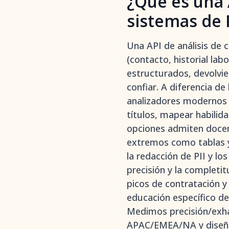
¿Qué es una 
sistemas de 
Una API de análisis de
(contacto, historial lab
estructurados, devolvie
confiar. A diferencia de
analizadores modernos 
títulos, mapear habilid
opciones admiten doce
extremos como tablas y
la redacción de PII y lo
precisión y la completit
picos de contratación y
educación específico de
Medimos precisión/exha
APAC/EMEA/NA y diseños