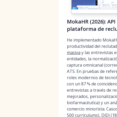
MokaHR (2026): API 
plataforma de recl
He implementado MokaHR e
productividad del recluta
masiva
y las entrevistas 
entidades, la normalizaci
captura omnicanal (correo
ATS. En pruebas de refer
roles modernos de tecnol
con un 87 % de coincidenc
entrevistas a través de r
mejorados, personalizació
biofarmacéutica) y un aná
comercio minorista. Caso
500 currículums), DiDi (1