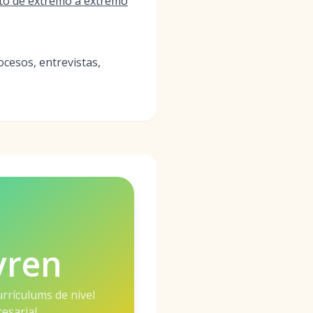
nto de extremo a extremo
ocesos, entrevistas,
vren
urrículums de nivel
esarial