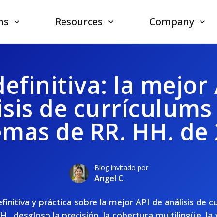
ns
Resources
Company
efinitiva: la mejor
isis de currículums
emas de RR. HH. de
Blog invitado por
Angel C.
finitiva y práctica sobre la mejor API de análisis de 
., desgloso la precisión, la cobertura multilingüe, la 