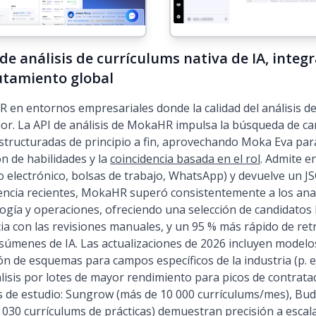
de análisis de currículums nativa de IA, integ
utamiento global
n entornos empresariales donde la calidad del análisis de
dor. La API de análisis de MokaHR impulsa la búsqueda de ca
estructuradas de principio a fin, aprovechando Moka Eva para
ón de habilidades y la
coincidencia basada en el rol
. Admite e
 electrónico, bolsas de trabajo, WhatsApp) y devuelve un JS
encia recientes, MokaHR superó consistentemente a los ana
ogía y operaciones, ofreciendo una selección de candidatos 
ia con las revisiones manuales, y un 95 % más rápido de re
esúmenes de IA. Las actualizaciones de 2026 incluyen model
n de esquemas para campos específicos de la industria (p. e
lisis por lotes de mayor rendimiento para picos de contrat
s de estudio: Sungrow (más de 10 000 currículums/mes), Bu
8 030 currículums de prácticas) demuestran precisión a escala