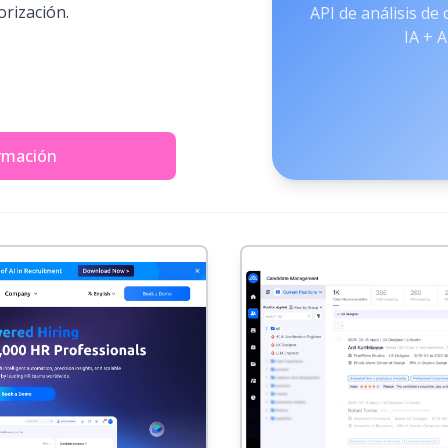
orización.
API de análisis de
IA + 
rmación