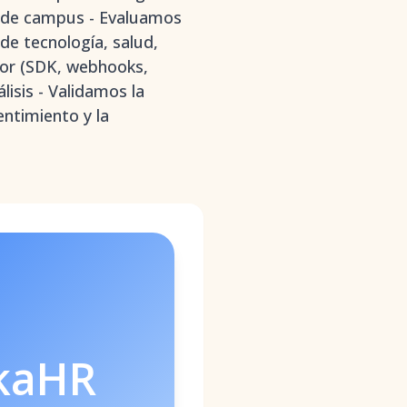
y de campus - Evaluamos
de tecnología, salud,
dor (SDK, webhooks,
lisis - Validamos la
entimiento y la
kaHR