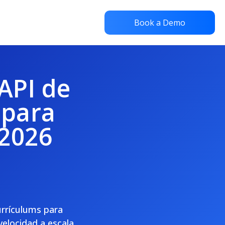
Book a Demo
 API de
 para
 2026
currículums para
velocidad a escala,