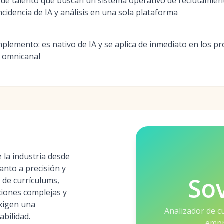
n de talento que buscan un
sistema operativo de reclutamie
incidencia de IA y análisis en una sola plataforma
mplemento: es nativo de IA y se aplica de inmediato en los pr
ón omnicanal
 la industria desde
nto a precisión y
So
s de currículums,
iones complejas y
exigen una
Analizador de c
abilidad.
empr