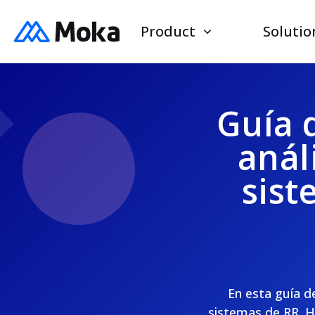
Product
Solutio
Guía d
anál
sist
En esta guía de
sistemas de RR. HH