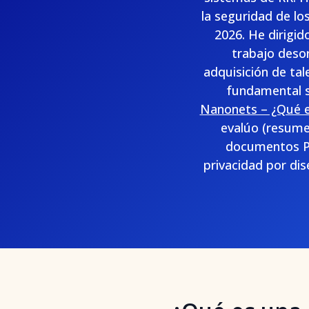
la seguridad de lo
2026. He dirigid
trabajo desor
adquisición de ta
fundamental so
Nanonets – ¿Qué es
evalúo (resumen
documentos PD
privacidad por dis