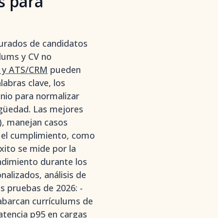
s para
turados de candidatos
culums y CV no
. y ATS/CRM
pueden
labras clave, los
nio para normalizar
tigüedad. Las mejores
), manejan casos
 el cumplimiento, como
éxito se mide por la
endimiento durante los
nalizados, análisis de
s pruebas de 2026: -
abarcan currículums de
atencia p95 en cargas