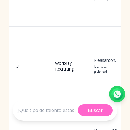
Pleasanton,
Workday
3
EE. UU.
Recruiting
(Global)
Buscar