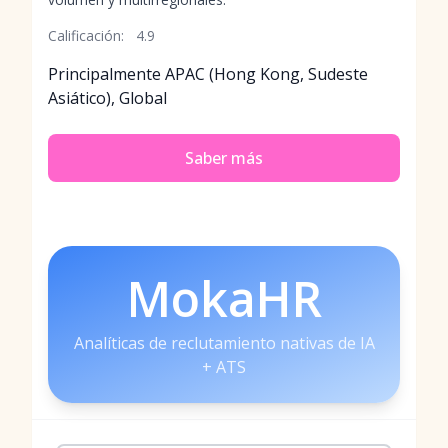
Calificación:
4.9
Principalmente APAC (Hong Kong, Sudeste
Asiático), Global
Saber más
MokaHR
Analíticas de reclutamiento nativas de IA
+ ATS