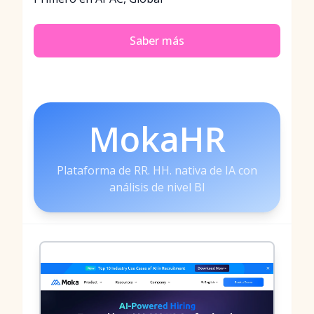
Saber más
MokaHR
Plataforma de RR. HH. nativa de IA con
análisis de nivel BI