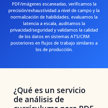
PDF/imágenes escaneadas, verificamos la
precisión/exhaustividad a nivel de campo y la
normalización de habilidades, evaluamos la
latencia a escala, auditamos la
privacidad/seguridad y validamos la calidad
de los datos en sistemas ATS/CRM
posteriores en flujos de trabajo similares a
los de producción.
¿Qué es un servicio
de análisis de