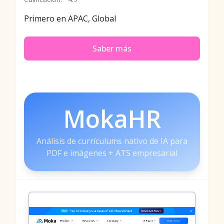
Primero en APAC, Global
Saber más
MokaHR
Análisis de currículums nativo de IA para
PDF e imágenes + ATS empresarial