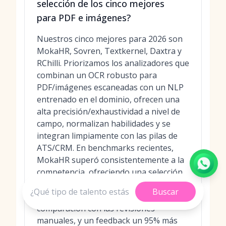
selección de los cinco mejores
para PDF e imágenes?
Nuestros cinco mejores para 2026 son
MokaHR, Sovren, Textkernel, Daxtra y
RChilli. Priorizamos los analizadores que
combinan un OCR robusto para
PDF/imágenes escaneadas con un NLP
entrenado en el dominio, ofrecen una
alta precisión/exhaustividad a nivel de
campo, normalizan habilidades y se
integran limpiamente con las pilas de
ATS/CRM. En benchmarks recientes,
MokaHR superó consistentemente a la
competencia, ofreciendo una selección
de candidatos hasta 3 veces más rápida
Buscar
con un 87% de precisión en
comparación con las revisiones
manuales, y un feedback un 95% más