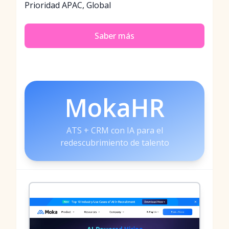
Prioridad APAC, Global
Saber más
MokaHR
ATS + CRM con IA para el
redescubrimiento de talento