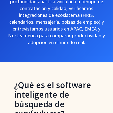
profundidad analítica vinculada a tiempo de
contratación y calidad, verificamos
integraciones de ecosistema (HRIS,
calendarios, mensajería, bolsas de empleo) y
entrevistamos usuarios en APAC, EMEA y
Norteamérica para comparar productividad y
adopción en el mundo real.
¿Qué es el software
inteligente de
búsqueda de