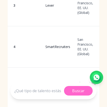
Francisco,
3
Lever
EE. UU.
(Global)
San
Francisco,
4
SmartRecruiters
EE. UU.
(Global)
Pleasanton,
5
Workday
EE. UU.
Buscar
(Global)