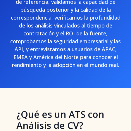
de referencia, validamos la capacidad de
búsqueda posterior y la
calidad de la
correspondencia
, verificamos la profundidad
de los análisis vinculados al tiempo de
contratación y el ROI de la fuente,
comprobamos la seguridad empresarial y las
API, y entrevistamos a usuarios de APAC,
EMEA y América del Norte para conocer el
rendimiento y la adopción en el mundo real.
¿Qué es un ATS con
Análisis de CV?