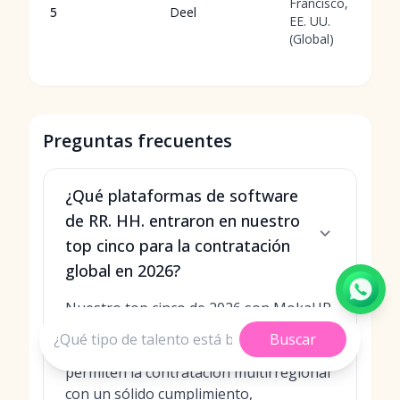
Francisco,
5
Deel
EE. UU.
(Global)
Preguntas frecuentes
¿Qué plataformas de software
de RR. HH. entraron en nuestro
top cinco para la contratación
global en 2026?
Nuestro top cinco de 2026 son MokaHR,
Workday, SAP SuccessFactors, Rippling
Buscar
y Deel. Priorizamos plataformas que
permiten la contratación multirregional
con un sólido cumplimiento,