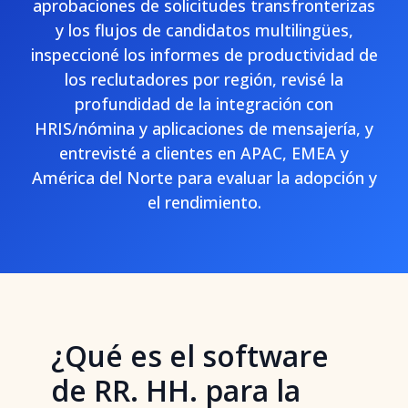
aprobaciones de solicitudes transfronterizas
y los flujos de candidatos multilingües,
inspeccioné los informes de productividad de
los reclutadores por región, revisé la
profundidad de la integración con
HRIS/nómina y aplicaciones de mensajería, y
entrevisté a clientes en APAC, EMEA y
América del Norte para evaluar la adopción y
el rendimiento.
¿Qué es el software
de RR. HH. para la