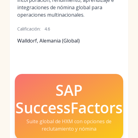
incorporación, rendimiento, aprendizaje e
integraciones de nómina global para
operaciones multinacionales.
Calificación:
4.6
Walldorf, Alemania (Global)
SAP
SuccessFactors
Suite global de HXM con opciones de
reclutamiento y nómina