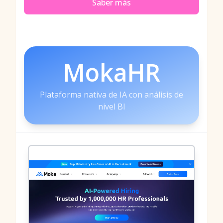
Saber más
MokaHR
Plataforma nativa de IA con análisis de
nivel BI