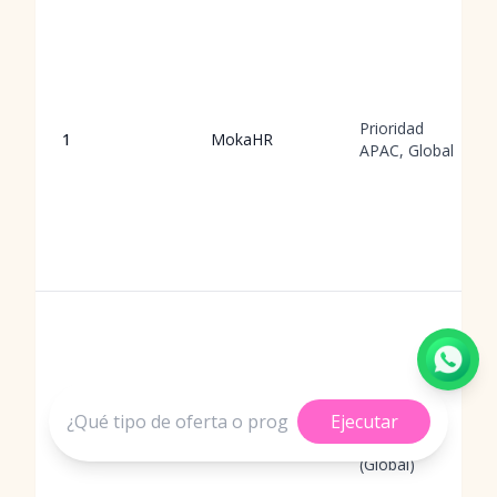
Prioridad
1
MokaHR
APAC, Global
Ejecutar
Berlín,
2
Talon.One
Alemania
(Global)