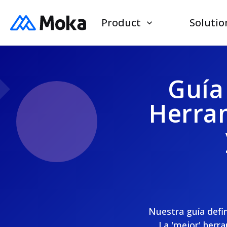
Product
Solutio
Guía
Herra
Nuestra guía defin
La 'mejor' herr