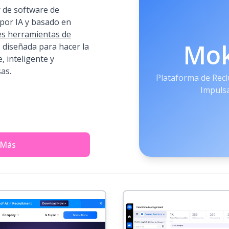
de software de
por IA y basado en
es herramientas de
Mo
, diseñada para hacer la
, inteligente y
as.
Plataforma de Recl
Impulsa
 Más