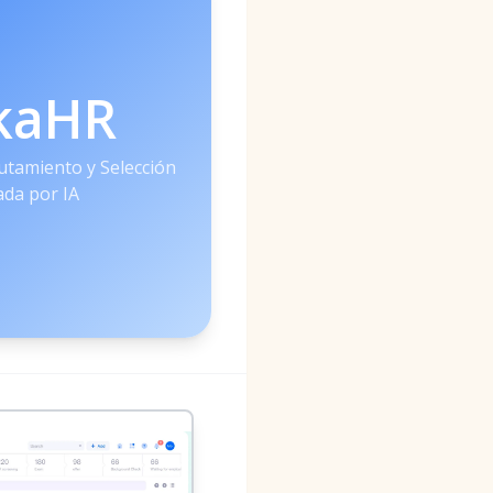
kaHR
utamiento y Selección
da por IA