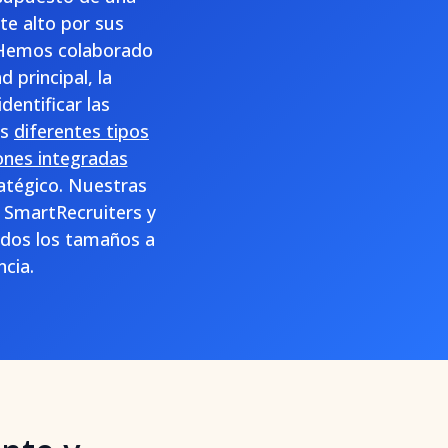
te alto por sus
. Hemos colaborado
 principal, la
dentificar las
os
diferentes tipos
iones integradas
ratégico. Nuestras
 SmartRecruiters y
odos los tamaños a
cia.