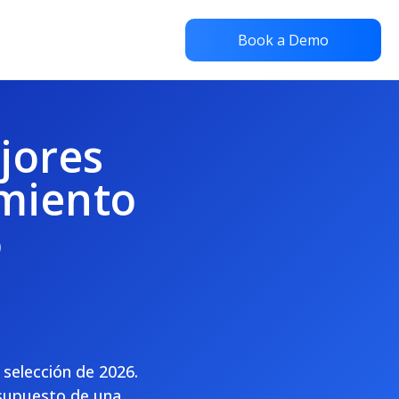
Book a Demo
jores
miento
6
 selección de 2026.
esupuesto de una