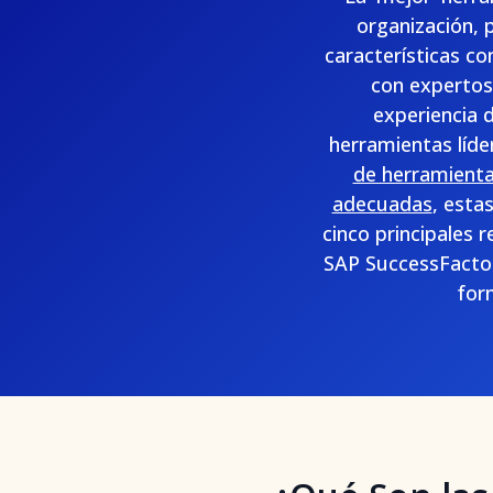
organización, 
características c
con expertos 
experiencia d
herramientas líde
de herramienta
adecuadas
, esta
cinco principales
SAP SuccessFactor
for