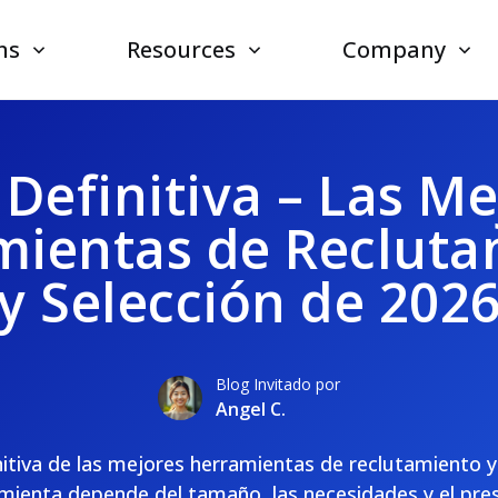
ns
Resources
Company
 Definitiva – Las Me
mientas de Recluta
y Selección de 202
Blog Invitado por
Angel C.
itiva de las mejores herramientas de reclutamiento y
amienta depende del tamaño, las necesidades y el pr