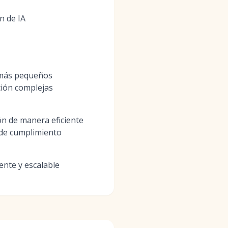
n de IA
 más pequeños
ción complejas
ón de manera eficiente
 de cumplimiento
ente y escalable