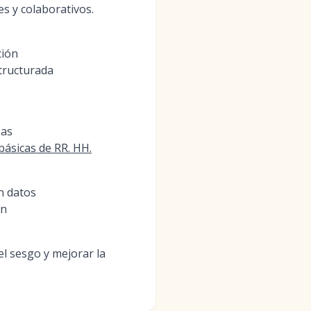
s y colaborativos.
ción
tructurada
sas
básicas de RR. HH.
n datos
ón
el sesgo y mejorar la