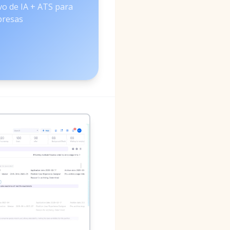
vo de IA + ATS para
resas