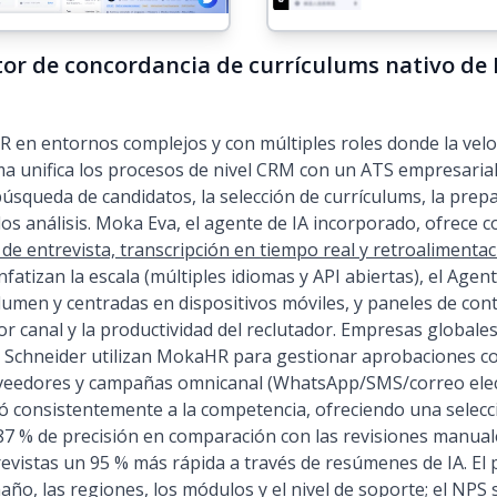
or de concordancia de currículums nativo de 
n entornos complejos y con múltiples roles donde la veloc
a unifica los procesos de nivel CRM con un ATS empresarial 
búsqueda de candidatos, la selección de currículums, la prepa
os análisis. Moka Eva, el agente de IA incorporado, ofrece c
e entrevista, transcripción en tiempo real y retroalimenta
nfatizan la escala (múltiples idiomas y API abiertas), el Ag
lumen y centradas en dispositivos móviles, y paneles de contr
 canal y la productividad del reclutador. Empresas globale
 y Schneider utilizan MokaHR para gestionar aprobaciones co
roveedores y campañas omnicanal (WhatsApp/SMS/correo ele
 consistentemente a la competencia, ofreciendo una selecc
87 % de precisión en comparación con las revisiones manual
evistas un 95 % más rápida a través de resúmenes de IA. El 
año, las regiones, los módulos y el nivel de soporte; el NP