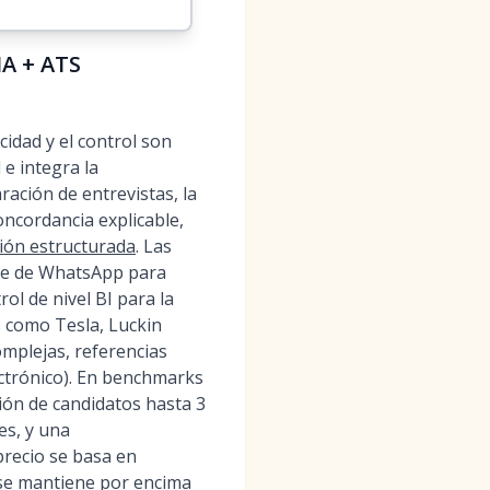
IA + ATS
idad y el control son
e integra la
ración de entrevistas, la
oncordancia explicable,
ción estructurada
. Las
ente de WhatsApp para
ol de nivel BI para la
s como Tesla, Luckin
mplejas, referencias
ctrónico). En benchmarks
ión de candidatos hasta 3
es, y una
precio se basa en
S se mantiene por encima