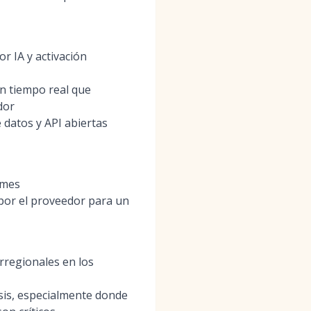
r IA y activación
en tiempo real que
dor
 datos y API abiertas
ymes
 por el proveedor para un
rregionales en los
lisis, especialmente donde