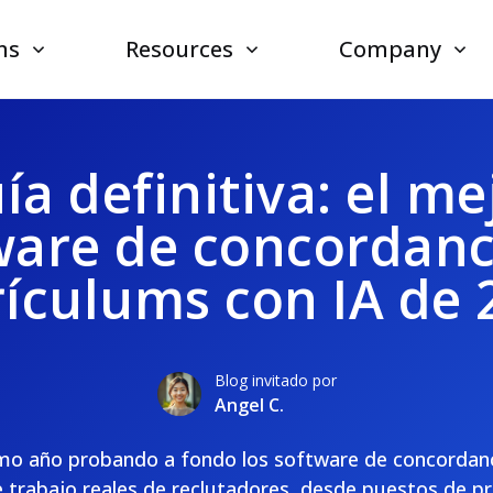
ns
Resources
Company
ía definitiva: el me
ware de concordanc
rículums con IA de 
Blog invitado por
Angel C.
imo año probando a fondo los software de concordanc
e trabajo reales de reclutadores, desde puestos de pr