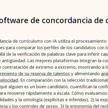
oftware de concordancia de 
ncia de currículums con IA utiliza el procesamiento d
des para comparar los perfiles de los candidatos con l
á de la verificación de palabras clave para inferir ca
e antigüedad. Las mejores plataformas integran la c
e contratación de extremo a extremo, mostrando a lo
rimiento de su reserva de talentos
y alimentando
aná
velocidad
. En comparación con la selección tradicional
ué alguien es un buen candidato, cuantifican la confi
ara moverse rápidamente a escala. Cómo evaluamos: P
dades y la ontología (explícitas e inferidas), 2) la exp
cia y los controles de sesgo, 3) la ergonomía del re