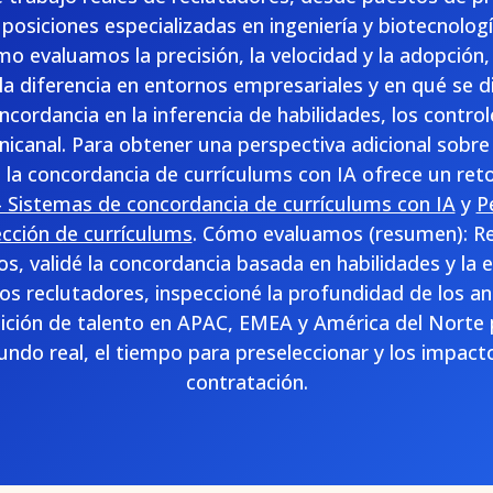
osiciones especializadas en ingeniería y biotecnologí
 evaluamos la precisión, la velocidad y la adopción,
a diferencia en entornos empresariales y en qué se d
cordancia en la inferencia de habilidades, los control
icanal. Para obtener una perspectiva adicional sobre 
 la concordancia de currículums con IA ofrece un retor
 Sistemas de concordancia de currículums con IA
y
P
ección de currículums
. Cómo evaluamos (resumen): Re
os, validé la concordancia basada en habilidades y la e
os reclutadores, inspeccioné la profundidad de los aná
sición de talento en APAC, EMEA y América del Norte
undo real, el tiempo para preseleccionar y los impact
contratación.