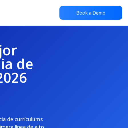
Book a Demo
jor
ia de
2026
ia de currículums
imera línea de alto