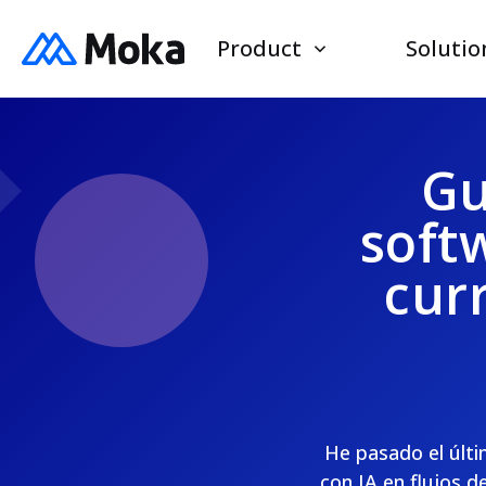
Product
Solutio
Gu
soft
cur
He pasado el últ
con IA en flujos d