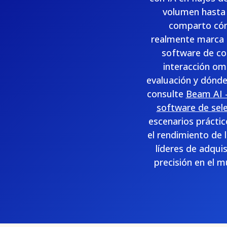
volumen hasta p
comparto cómo
realmente marca l
software de con
interacción omn
evaluación y dónde
consulte
Beam AI -
software de sel
escenarios práctic
el rendimiento de l
líderes de adqui
precisión en el m