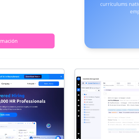
currículums nati
emp
rmación