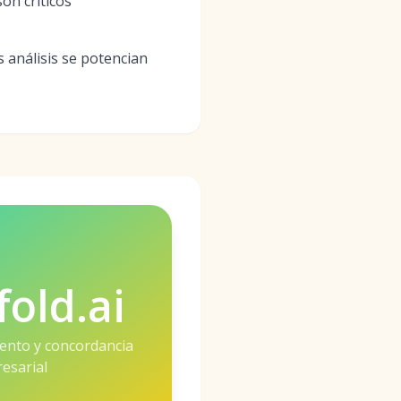
on críticos
s análisis se potencian
fold.ai
alento y concordancia
esarial