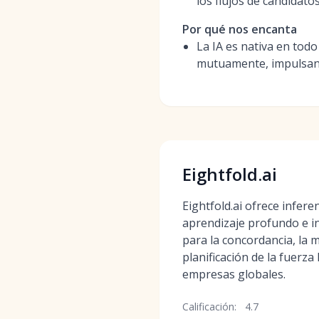
los flujos de candidato
Por qué nos encanta
La IA es nativa en todo
mutuamente, impulsand
Eightfold.ai
Eightfold.ai ofrece infere
aprendizaje profundo e in
para la concordancia, la m
planificación de la fuerza
empresas globales.
Calificación:
4.7