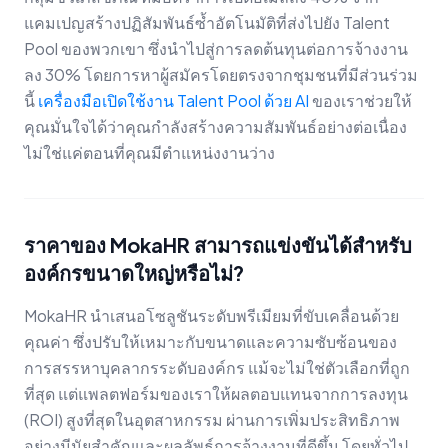
แคมเปญสร้างปฏิสัมพันธ์ซ้ำอัตโนมัติที่ส่งไปยัง Talent
Pool ของพวกเขา ซึ่งนำไปสู่การลดต้นทุนต่อการจ้างงาน
ลง 30% โดยการหาผู้สมัครโดยตรงจากชุมชนที่มีส่วนร่วม
นี้
เครื่องมือเปิดใช้งาน Talent Pool ด้วย AI
ของเราช่วยให้
คุณมั่นใจได้ว่าคุณกำลังสร้างความสัมพันธ์อย่างต่อเนื่อง
ไม่ใช่แค่ตอนที่คุณมีตำแหน่งงานว่าง
ราคาของ MokaHR สามารถแข่งขันได้สำหรับ
องค์กรขนาดใหญ่หรือไม่?
MokaHR นำเสนอโซลูชันระดับพรีเมียมที่ขับเคลื่อนด้วย
คุณค่า ซึ่งปรับให้เหมาะกับขนาดและความซับซ้อนของ
การสรรหาบุคลากรระดับองค์กร แม้จะไม่ใช่ตัวเลือกที่ถูก
ที่สุด แต่แพลตฟอร์มของเราให้ผลตอบแทนจากการลงทุน
(ROI) สูงที่สุดในอุตสาหกรรม ผ่านการเพิ่มประสิทธิภาพ
อย่างมีนัยสำคัญและผลลัพธ์การจ้างงานที่ดีขึ้น โดยทั่วไป