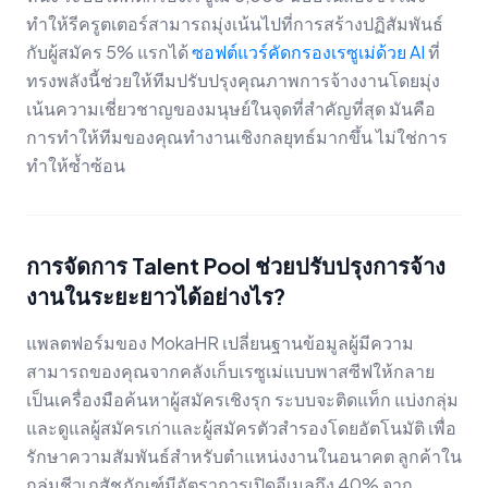
ทำให้รีครูตเตอร์สามารถมุ่งเน้นไปที่การสร้างปฏิสัมพันธ์
กับผู้สมัคร 5% แรกได้
ซอฟต์แวร์คัดกรองเรซูเม่ด้วย AI
ที่
ทรงพลังนี้ช่วยให้ทีมปรับปรุงคุณภาพการจ้างงานโดยมุ่ง
เน้นความเชี่ยวชาญของมนุษย์ในจุดที่สำคัญที่สุด มันคือ
การทำให้ทีมของคุณทำงานเชิงกลยุทธ์มากขึ้น ไม่ใช่การ
ทำให้ซ้ำซ้อน
การจัดการ Talent Pool ช่วยปรับปรุงการจ้าง
งานในระยะยาวได้อย่างไร?
แพลตฟอร์มของ MokaHR เปลี่ยนฐานข้อมูลผู้มีความ
สามารถของคุณจากคลังเก็บเรซูเม่แบบพาสซีฟให้กลาย
เป็นเครื่องมือค้นหาผู้สมัครเชิงรุก ระบบจะติดแท็ก แบ่งกลุ่ม
และดูแลผู้สมัครเก่าและผู้สมัครตัวสำรองโดยอัตโนมัติ เพื่อ
รักษาความสัมพันธ์สำหรับตำแหน่งงานในอนาคต ลูกค้าใน
กลุ่มชีวเภสัชภัณฑ์มีอัตราการเปิดอีเมลถึง 40% จาก