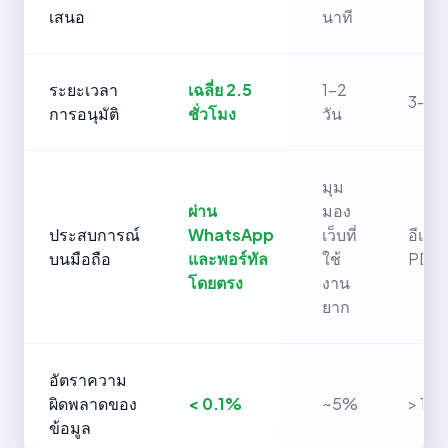
เสนอ
นาที
ระยะเวลา
เฉลี่ย 2.5
1-2
3-5 ว
การอนุมัติ
ชั่วโมง
วัน
มุม
ผ่าน
มอง
ประสบการณ์
WhatsApp
เว็บที่
อีเม
บนมือถือ
และพอร์ทัล
ใช้
PDF
โดยตรง
งาน
ยาก
อัตราความ
ผิดพลาดของ
< 0.1%
~5%
> 15
ข้อมูล