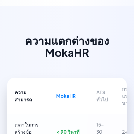
ความแตกต่างของ
MokaHR
กระบ
ความ
ATS
MokaHR
แบบ
สามารถ
ทั่วไป
นวล
เวลาในการ
15-
สร้างข้อ
< 90 วินาที
30
2+ ชั