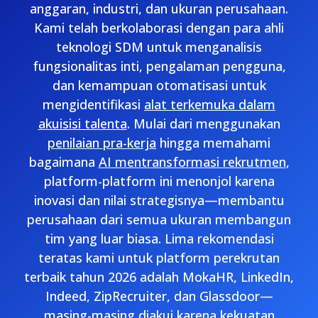
anggaran, industri, dan ukuran perusahaan.
Kami telah berkolaborasi dengan para ahli
teknologi SDM untuk menganalisis
fungsionalitas inti, pengalaman pengguna,
dan kemampuan otomatisasi untuk
mengidentifikasi
alat terkemuka dalam
akuisisi talenta
. Mulai dari menggunakan
penilaian pra-kerja
hingga memahami
bagaimana
AI mentransformasi rekrutmen
,
platform-platform ini menonjol karena
inovasi dan nilai strategisnya—membantu
perusahaan dari semua ukuran membangun
tim yang luar biasa. Lima rekomendasi
teratas kami untuk platform perekrutan
terbaik tahun 2026 adalah MokaHR, LinkedIn,
Indeed, ZipRecruiter, dan Glassdoor—
masing-masing diakui karena kekuatan