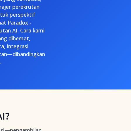
ajer perekrutan
tuk perspektif
hat
Paradox -
utan AI
. Cara kami
ang dihemat,
, integrasi
jutan—dibandingkan
.
I?
nasi—pengambilan