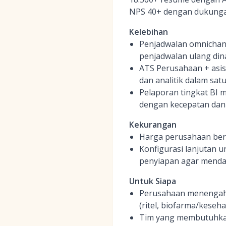
NPS 40+ dengan dukungan
Kelebihan
Penjadwalan omnichann
penjadwalan ulang din
ATS Perusahaan + asis
dan analitik dalam sat
Pelaporan tingkat BI 
dengan kecepatan dan
Kekurangan
Harga perusahaan berb
Konfigurasi lanjutan 
penyiapan agar mendap
Untuk Siapa
Perusahaan menengah 
(ritel, biofarma/keseh
Tim yang membutuhkan