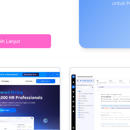
untuk P
bih Lanjut