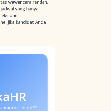
sitas wawancara rendah,
njadwal yang hanya
pleks dan
nel jika kandidat Anda
kaHR
ncara Asli-AI + ATS