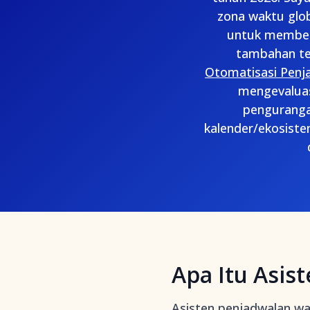
zona waktu glo
untuk membeda
tambahan te
Otomatisasi Pen
mengevaluas
penguranga
kalender/ekosiste
Apa Itu Asis
Asisten penjadwalan w