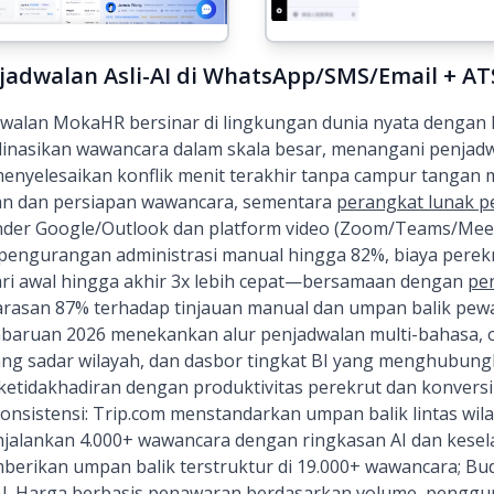
jadwalan Asli-AI di WhatsApp/SMS/Email + A
dwalan MokaHR bersinar di lingkungan dunia nyata dengan h
nasikan wawancara dalam skala besar, menangani penjadw
 menyelesaikan konflik menit terakhir tanpa campur tangan
n dan persiapan wawancara, sementara
perangkat lunak 
nder Google/Outlook dan platform video (Zoom/Teams/Meet
 pengurangan administrasi manual hingga 82%, biaya perek
ri awal hingga akhir 3x lebih cepat—bersamaan dengan
pe
larasan 87% terhadap tinjauan manual dan umpan balik pew
mbaruan 2026 menekankan alur penjadwalan multi-bahasa, o
yang sadar wilayah, dan dasbor tingkat BI yang menghubun
ketidakhadiran dengan produktivitas perekrut dan konversi
nsistensi: Trip.com menstandarkan umpan balik lintas wil
alankan 4.000+ wawancara dengan ringkasan AI dan kesel
rikan umpan balik terstruktur di 19.000+ wawancara; B
I. Harga berbasis penawaran berdasarkan volume, pengguna