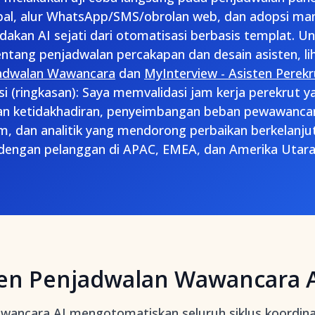
bal, alur WhatsApp/SMS/obrolan web, dan adopsi man
kan AI sejati dari otomatisasi berbasis templat. Un
ntang penjadwalan percakapan dan desain asisten, li
jadwalan Wawancara
dan
MyInterview - Asisten Perekr
i (ringkasan): Saya memvalidasi jam kerja perekrut y
n ketidakhadiran, penyeimbangan beban pewawancara
m, dan analitik yang mendorong perbaikan berkelan
dengan pelanggan di APAC, EMEA, dan Amerika Utara
ten Penjadwalan Wawancara A
awancara AI mengotomatiskan seluruh siklus koordi