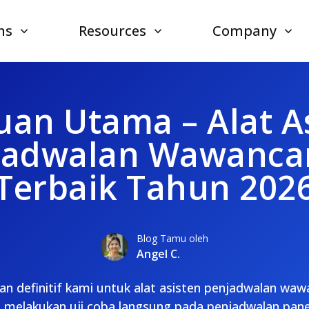
ns
Resources
Company
an Utama – Alat A
jadwalan Wawancar
Terbaik Tahun 202
Blog Tamu oleh
Angel C.
an definitif kami untuk alat asisten penjadwalan waw
a melakukan uji coba langsung pada penjadwalan pane