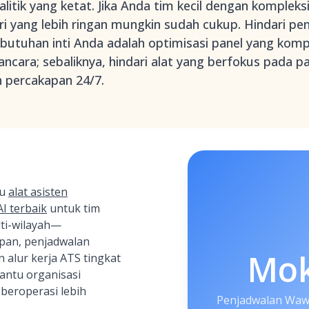
itik yang ketat. Jika Anda tim kecil dengan komplek
ri yang lebih ringan mungkin sudah cukup. Hindari pe
ebutuhan inti Anda adalah optimisasi panel yang kom
ara; sebaliknya, hindari alat yang berfokus pada pa
percakapan 24/7.
tu
alat asisten
I terbaik
untuk tim
lti-wilayah—
pan, penjadwalan
Mo
alur kerja ATS tingkat
ntu organisasi
 beroperasi lebih
Penjadwalan Wawa