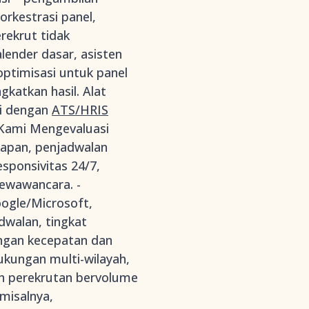
rkestrasi panel,
rekrut tidak
ender dasar, asisten
timisasi untuk panel
katkan hasil. Alat
si dengan
ATS/HRIS
 Kami Mengevaluasi
kapan, penjadwalan
sponsivitas 24/7,
pewawancara. -
oogle/Microsoft,
dwalan, tingkat
engan kecepatan dan
dukungan multi-wilayah,
an perekrutan bervolume
(misalnya,