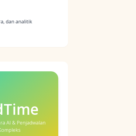
, dan analitik
dTime
a AI & Penjadwalan
Kompleks