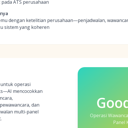
t pada ATS perusahaan
inya
rtemu dengan ketelitian perusahaan—penjadwalan, wawancara
tu sistem yang koheren
untuk operasi
ks—AI mencocokkan
Goo
ncara,
pewawancara, dan
walan multi-panel
Operasi Wawancar
.
Panel 