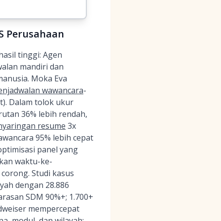
TS Perusahaan
asil tinggi: Agen
alan mandiri dan
 manusia. Moka Eva
penjadwalan wawancara
-
). Dalam tolok ukur
rutan 36% lebih rendah,
nyaringan resume
3x
awancara 95% lebih cepat
ptimisasi panel yang
gkan waktu-ke-
 corong. Studi kasus
ayah dengan 28.886
arasan SDM 90%+; 1.700+
udweiser mempercepat
, modul, dan wilayah;