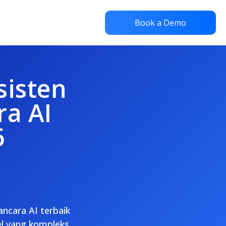
Book a Demo
sisten
a AI
6
ancara AI terbaik
l yang kompleks,