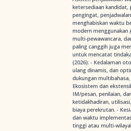
ketersediaan kandidat,
pengingat, penjadwalan
menghabiskan waktu ber
modern menggunakan
multi-pewawancara, dan
paling canggih juga men
untuk mencatat tindak
(2026): - Kedalaman ot
ulang dinamis, dan opt
dukungan multibahasa, 
Ekosistem dan ekstensib
IM/pesan, penilaian, da
ketidakhadiran, utilis
biaya perekrutan. - Kes
dan waktu implementasi
tinggi atau multi-wilaya