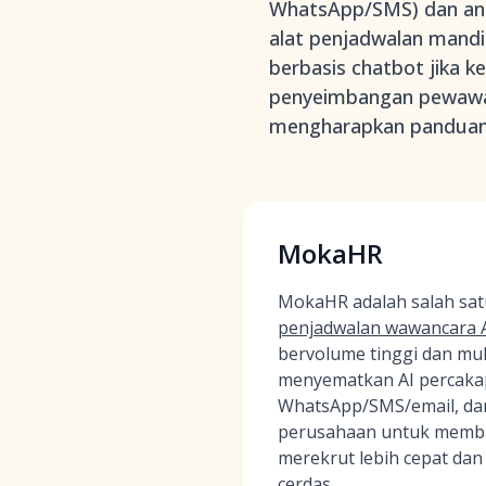
WhatsApp/SMS) dan anal
alat penjadwalan mandi
berbasis chatbot jika k
penyeimbangan pewawanc
mengharapkan panduan 
MokaHR
MokaHR adalah salah sa
penjadwalan wawancara A
bervolume tinggi dan mu
menyematkan AI percaka
WhatsApp/SMS/email, dan 
perusahaan untuk memba
merekrut lebih cepat dan
cerdas.