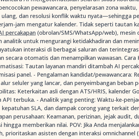
 pencocokan pewawancara, penyelarasan zona waktu, o
 ulang, dan resolusi konflik waktu nyata—sehingga pe
jam-jam mengatur kalender. Tidak seperti tautan kal
AI percakapan
(obrolan/SMS/WhatsApp/web), mesin op
 analitik untuk mengurangi ketidakhadiran dan mening
yatukan interaksi di berbagai saluran dan terintegra
an secara otomatis dan menampilkan wawasan. Cara
omatisasi: Tautan layanan mandiri ditambah AI perca
imisasi panel. - Pengalaman kandidat/pewawancara: Re
alur seluler yang lancar, dan penyeimbangan beban 
ilitas: Keterkaitan asli dengan ATS/HRIS, kalender G
n API terbuka. - Analitik yang penting: Waktu-ke-penja
asi, kepatuhan SLA, dan dampak corong yang terkait d
iapan perusahaan: Keamanan, perizinan, jejak audit, 
 hingga memberikan nilai. POV: Jika Anda menjalank
h, prioritaskan asisten dengan interaksi omnichannel 