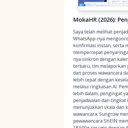
MokaHR (2026): Pen
Saya telah melihat penja
WhatsApp-nya mengoordi
konfirmasi instan, serta
mempercepat penyaringa
nya sinkron dengan kale
terbaru, tim melaporkan
dan proses wawancara da
lebih cepat dengan kese
melalui ringkasan AI. Pe
lebih dalam, pengingat 
penjadwalan dan tingkat 
menunjukkan skala dan ko
wawancara; Sungrow menj
pewawancara SHEIN membe
18.500+ resume dengan A