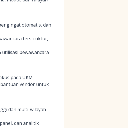
engingat otomatis, dan
awancara terstruktur,
 utilisasi pewawancara
rfokus pada UKM
n bantuan vendor untuk
gi dan multi-wilayah
nel, dan analitik