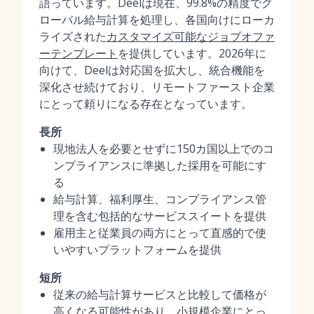
語っています。Deelは現在、99.8%の精度でグ
ローバル給与計算を処理し、各国向けにローカ
ライズされた
カスタマイズ可能なジョブオファ
ーテンプレート
を提供しています。2026年に
向けて、Deelは対応国を拡大し、統合機能を
深化させ続けており、リモートファースト企業
にとって頼りになる存在となっています。
長所
現地法人を必要とせずに150カ国以上でのコ
ンプライアンスに準拠した採用を可能にす
る
給与計算、福利厚生、コンプライアンス管
理を含む包括的なサービススイートを提供
雇用主と従業員の両方にとって直感的で使
いやすいプラットフォームを提供
短所
従来の給与計算サービスと比較して価格が
高くなる可能性があり、小規模企業にとっ