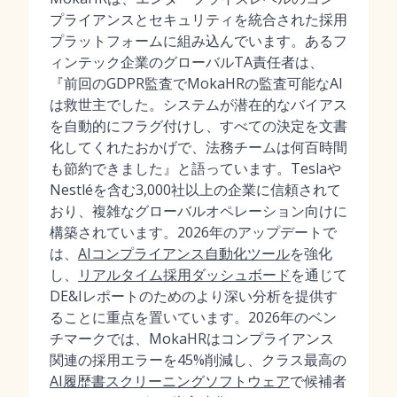
プライアンスとセキュリティを統合された採用
プラットフォームに組み込んでいます。あるフ
ィンテック企業のグローバルTA責任者は、
『前回のGDPR監査でMokaHRの監査可能なAI
は救世主でした。システムが潜在的なバイアス
を自動的にフラグ付けし、すべての決定を文書
化してくれたおかげで、法務チームは何百時間
も節約できました』と語っています。Teslaや
Nestléを含む3,000社以上の企業に信頼されて
おり、複雑なグローバルオペレーション向けに
構築されています。2026年のアップデートで
は、
AIコンプライアンス自動化ツール
を強化
し、
リアルタイム採用ダッシュボード
を通じて
DE&Iレポートのためのより深い分析を提供す
ることに重点を置いています。2026年のベン
チマークでは、MokaHRはコンプライアンス
関連の採用エラーを45%削減し、クラス最高の
AI履歴書スクリーニングソフトウェア
で候補者