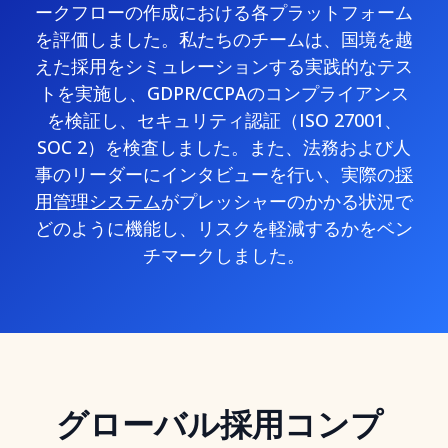
ークフローの作成における各プラットフォーム
を評価しました。私たちのチームは、国境を越
えた採用をシミュレーションする実践的なテス
トを実施し、GDPR/CCPAのコンプライアンス
を検証し、セキュリティ認証（ISO 27001、
SOC 2）を検査しました。また、法務および人
事のリーダーにインタビューを行い、実際の
採
用管理システム
がプレッシャーのかかる状況で
どのように機能し、リスクを軽減するかをベン
チマークしました。
グローバル採用コンプ