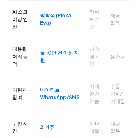
AI 스크
키워
맥락적 (Moka
해당
리닝 엔
드 기
Eva)
없음
진
반
대용량
시스
월 10만 건 이상 지
처리 능
템 지
불가능
원
력
연
이메
수동
지원자
네이티브
일만
전화/
참여
WhatsApp/SMS
가능
이메일
구현 시
6-12
해당
2-4주
간
개월
없음