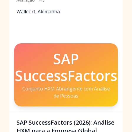
Avaliação:
4.7
Walldorf, Alemanha
SAP
SuccessFactors
Conjunto HXM Abrangente com Análise
de Pessoas
SAP SuccessFactors (2026): Análise
HXM para a Empresa Global