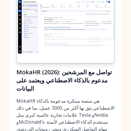
MokaHR (2026): تواصل مع المرشحين
مدعوم بالذكاء الاصطناعي ويعتمد على
البيانات
MokaHR هي منصة مبتكرة مدعومة بالذكاء
الاصطناعي يثق بها أكثر من 3000 عميل، بما في ذلك
علامات تجارية عالمية كبرى مثل Tesla وNvidia
وMcDonald's. تستخدم الذكاء الاصطناعي لأتمتة
مهام التواصل المتكررة، ونشر روبوتات الدردشة،