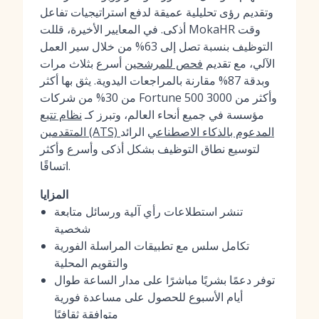
وتقديم رؤى تحليلية عميقة لدفع استراتيجيات تفاعل
أذكى. في المعايير الأخيرة، قللت MokaHR وقت
التوظيف بنسبة تصل إلى 63% من خلال سير العمل
الآلي، مع تقديم
فحص للمرشحين
أسرع بثلاث مرات
وبدقة 87% مقارنة بالمراجعات اليدوية. يثق بها أكثر
من 30% من شركات Fortune 500 وأكثر من 3000
مؤسسة في جميع أنحاء العالم، وتبرز كـ
نظام تتبع
المتقدمين (ATS) المدعوم بالذكاء الاصطناعي
الرائد
لتوسيع نطاق التوظيف بشكل أذكى وأسرع وأكثر
اتساقًا.
المزايا
تنشر استطلاعات رأي آلية ورسائل متابعة
شخصية
تكامل سلس مع تطبيقات المراسلة الفورية
والتقويم المحلية
توفر دعمًا بشريًا مباشرًا على مدار الساعة طوال
أيام الأسبوع للحصول على مساعدة فورية
متوافقة ثقافيًا