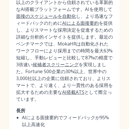
以上のクライアントから信頼されている革新的
なAI搭載プラットフォームです。AIを使用して
面接のスケジュールを自動化
し、より迅速なフ
ィードバックのために
AIによる面接要約
を提供
し、よりスマートな採用決定を促進するための
詳細な分析的インサイトを提供します。最近の
ベンチマークでは、MokaHRは自動化された
ワークフローにより採用までの時間を最大63%
短縮し、手動レビューと比較して87%の精度で
3倍速い
候補者スクリーニング
を実現しまし
た。Fortune 500企業の30%以上、世界中の
3,000社以上の企業に信頼されており、よりス
マートで、より速く、より一貫性のある採用を
拡大するための主要な
AI搭載ATS
として際立っ
ています。
長所
AIによる面接要約でフィードバックが95%
以上高速化