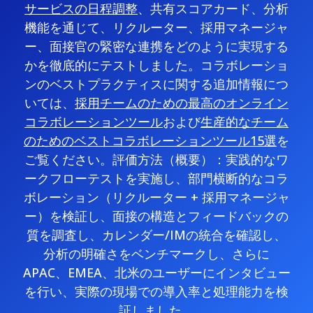
サービスの日程調整
、共有スコアカード、分析
機能を通じて、リクルーター、採用マネージャ
ー、面接官の緊密な連携をどのように実現する
かを徹底的にテストしました。コラボレーショ
ンのベストプラクティスに関する追加情報につ
いては、
採用チームのための最高のオンライン
コラボレーションツール
および
生産的なチーム
のためのベストコラボレーションツール15選
を
ご覧ください。評価方法（概要）：実践的なワ
ークフローテストを実施し、部門横断的なコラ
ボレーション（リクルーター + 採用マネージャ
ー）を検証し、面接の構造とフィードバックの
質を調査し、カレンダー/IMの統合を確認し、
分析の明確さをベンチマークし、さらに
APAC、EMEA、北米のユーザーにインタビュー
を行い、実際の現場での導入率と処理能力を検
証しました。