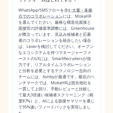
WhatsApp/SMSフローを含む
大量・多拠
点でのコラボレーション
には、MokaHR
を選んでください。厳格な構造化面接と
面接官の評価基準調整には、Greenhouse
が際立っています。見込み候補者と応募
者のコラボレーションを統合したい場合
は、Leverを検討してください。オープン
なエコシステムを持つマネージャーファ
ーストのUXには、SmartRecruitersが強
力です。リアルタイムコラボレーション
と分析を必要とするテクノロジー志向の
チームには、Ashbyが最適です。最近のベ
ンチマークでは、MokaHRは競合他社を
一貫して上回り、手動レビューと比較し
て最大3倍速い候補者スクリーニング（精
度87%）と、AIによる面接サマリーを通じ
て95%速いフィードバックを実現しまし