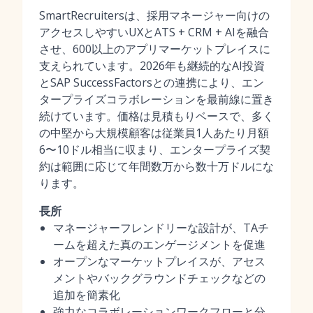
SmartRecruitersは、採用マネージャー向けの
アクセスしやすいUXとATS + CRM + AIを融合
させ、600以上のアプリマーケットプレイスに
支えられています。2026年も継続的なAI投資
とSAP SuccessFactorsとの連携により、エン
タープライズコラボレーションを最前線に置き
続けています。価格は見積もりベースで、多く
の中堅から大規模顧客は従業員1人あたり月額
6〜10ドル相当に収まり、エンタープライズ契
約は範囲に応じて年間数万から数十万ドルにな
ります。
長所
マネージャーフレンドリーな設計が、TAチ
ームを超えた真のエンゲージメントを促進
オープンなマーケットプレイスが、アセス
メントやバックグラウンドチェックなどの
追加を簡素化
強力なコラボレーションワークフローと分