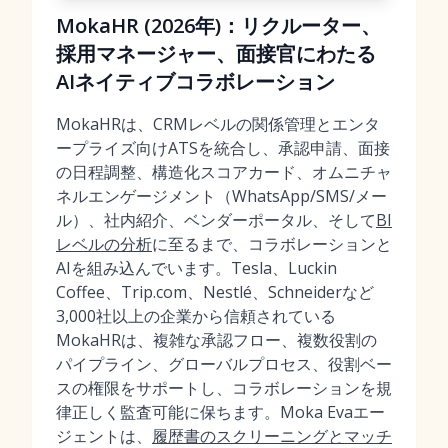
MokaHR (2026年)：リクルーター、
採用マネージャー、面接官にわたる
AIネイティブコラボレーション
MokaHRは、CRMレベルの関係管理とエンタ
ープライズ向けATSを統合し、承認申請、面接
の日程調整、構造化スコアカード、オムニチャ
ネルエンゲージメント（WhatsApp/SMS/メー
ル）、社内紹介、ベンダーポータル、そして
BI
レベルの分析
に至るまで、コラボレーションと
AIを組み込んでいます。Tesla、Luckin
Coffee、Trip.com、Nestlé、Schneiderなど
3,000社以上の企業から信頼されている
MokaHRは、複雑な承認フロー、複数役割の
パイプライン、グローバルプロセス、役割ベー
スの権限をサポートし、コラボレーションを規
律正しく監査可能に保ちます。Moka Evaエー
ジェントは、
履歴書のスクリーニングとマッチ