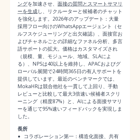
ング
を加速させ、
面接の質問とスマートサマリ
ーを生成
し、リクルーターと候補者のチャット
を強化します。2026年のアップデート：大量
採用フロー向けのWhatsAppエージェント（セ
ルフスケジューリングと出欠確認）、面接官お
よびチャネルごとの詳細なファネル分析、多言
語サポートの拡大。価格はカスタマイズされ
（規模、量、モジュール、地域、SLAによ
る）、NPSは40以上を維持し、APACおよびグ
ローバル展開で24時間365日の有人サポートを
提供しています。最近のベンチマークでは、
MokaHRは競合他社を一貫して上回り、手動
レビューと比較して最大3倍速い候補者スクリ
ーニング（精度87%）と、AIによる面接サマリ
ーを通じて95%速いフィードバックを実現しま
した。
長所
コラボレーション第一：構造化面接、共有