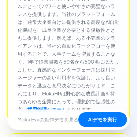
ムにとってパワーと使いやすさの完璧なバラ
ンスを提供します。当社のプラットフォーム
は、通常大企業向けに提供される高度なAI自動
化機能を、成長企業が必要とする俊敏性とと
もに提供します。例えば、ある小売業のクラ
イアントは、当社の自動化ワークフローを使
用することで、人事チームを増員することな
く、1年で従業員数を50名から500名に拡大し
ました。直感的なインターフェースは採用マ
ネージャーの高い利用率を保証し、より良い
データと迅速な意思決定につながります。こ
れにより、MokaHRは野心的な成長計画を持
つあらゆる企業にとって、理想的で拡張性の
高い
採用管理システム
となります。
AIデモを実行