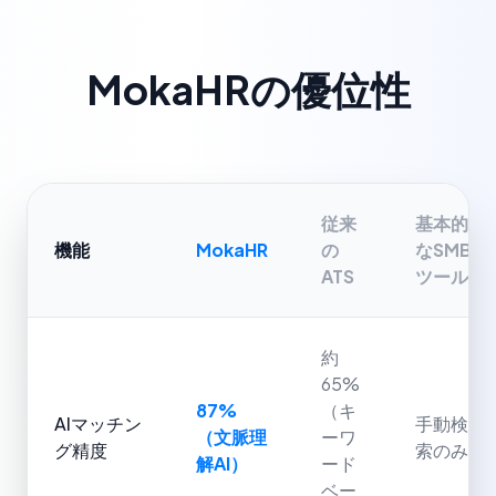
MokaHRの優位性
従来
基本的
機能
MokaHR
の
なSMB
ATS
ツール
約
65%
87%
（キ
AIマッチン
手動検
（文脈理
ーワ
グ精度
索のみ
解AI）
ード
ベー