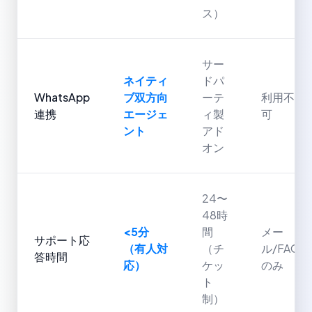
ス）
サー
ネイティ
ドパ
WhatsApp
ブ双方向
ーテ
利用不
連携
エージェ
ィ製
可
ント
アド
オン
24〜
48時
<5分
間
メー
サポート応
（有人対
（チ
ル/FAQ
答時間
応）
ケッ
のみ
ト
制）