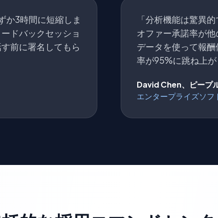
ずか3時間に短縮しま
「分析機能は驚異的
ィードバックセッショ
オファー承諾率が他
話す前に署名してもら
データを使って報酬
率が95%に跳ね上
David Chen、ピ
エンタープライズソフ