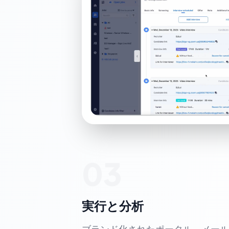
03
実行と分析
ブランド化されたポータル、メール、