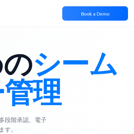
Book a Demo
めの
シーム
ー管理
多段階承認、電子
ます。