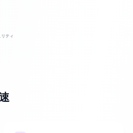
ュリティ
速