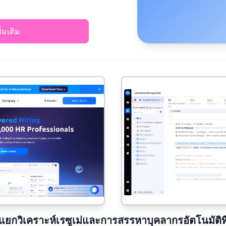
พิ่มเติม
กวิเคราะห์เรซูเม่และการสรรหาบุคลากรอัตโนมัติที่ข