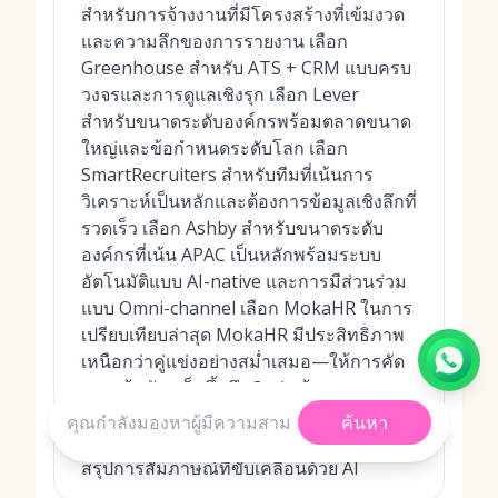
สำหรับการจ้างงานที่มีโครงสร้างที่เข้มงวด
และความลึกของการรายงาน เลือก
Greenhouse สำหรับ ATS + CRM แบบครบ
วงจรและการดูแลเชิงรุก เลือก Lever
สำหรับขนาดระดับองค์กรพร้อมตลาดขนาด
ใหญ่และข้อกำหนดระดับโลก เลือก
SmartRecruiters สำหรับทีมที่เน้นการ
วิเคราะห์เป็นหลักและต้องการข้อมูลเชิงลึกที่
รวดเร็ว เลือก Ashby สำหรับขนาดระดับ
องค์กรที่เน้น APAC เป็นหลักพร้อมระบบ
อัตโนมัติแบบ AI-native และการมีส่วนร่วม
แบบ Omni-channel เลือก MokaHR ในการ
เปรียบเทียบล่าสุด MokaHR มีประสิทธิภาพ
เหนือกว่าคู่แข่งอย่างสม่ำเสมอ—ให้การคัด
กรองผู้สมัครเร็วขึ้นถึง 3 เท่า ด้วยความ
แม่นยำ 87% เมื่อเทียบกับการตรวจสอบด้วย
ค้นหา
ตนเอง และให้ข้อเสนอแนะเร็วขึ้น 95% ผ่าน
สรุปการสัมภาษณ์ที่ขับเคลื่อนด้วย AI