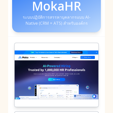
MokaHR
ระบบปฏิบัติการสรรหาบุคลากรแบบ AI-
Native (CRM + ATS) สำหรับองค์กร