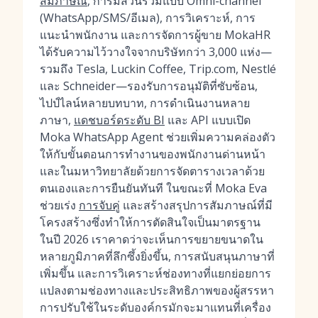
สัมภาษณ์
, การมีส่วนร่วมแบบ Omni-channel
(WhatsApp/SMS/อีเมล), การวิเคราะห์, การ
แนะนำพนักงาน และการจัดการผู้ขาย MokaHR
ได้รับความไว้วางใจจากบริษัทกว่า 3,000 แห่ง—
รวมถึง Tesla, Luckin Coffee, Trip.com, Nestlé
และ Schneider—รองรับการอนุมัติที่ซับซ้อน,
ไปป์ไลน์หลายบทบาท, การดำเนินงานหลาย
ภาษา,
แดชบอร์ดระดับ BI
และ API แบบเปิด
Moka WhatsApp Agent ช่วยเพิ่มความคล่องตัว
ให้กับขั้นตอนการทำงานของพนักงานด่านหน้า
และในมหาวิทยาลัยด้วยการจัดตารางเวลาด้วย
ตนเองและการยืนยันทันที ในขณะที่ Moka Eva
ช่วยเร่ง
การจับคู่
และสร้างสรุปการสัมภาษณ์ที่มี
โครงสร้างซึ่งทำให้การตัดสินใจเป็นมาตรฐาน
ในปี 2026 เราคาดว่าจะเห็นการขยายขนาดใน
หลายภูมิภาคที่ลึกซึ้งยิ่งขึ้น, การสนับสนุนภาษาที่
เพิ่มขึ้น และการวิเคราะห์ช่องทางที่แยกย่อยการ
แปลงตามช่องทางและประสิทธิภาพของผู้สรรหา
การปรับใช้ในระดับองค์กรมักจะมาแทนที่เครื่อง