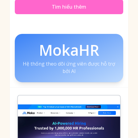
Tìm hiểu thêm
MokaHR
Hệ thống theo dõi ứng viên được hỗ trợ
bởi AI