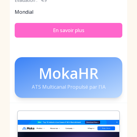
Évaluation :
4.9
Mondial
En savoir plus
MokaHR
ATS Multicanal Propulsé par l'IA