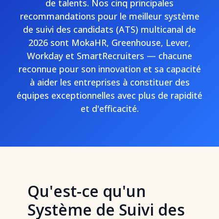
de talents. Nos cinq principales
recommandations pour le meilleur système
de suivi des candidats (ATS) multicanal de
2026 sont MokaHR, Greenhouse, Lever,
Workday et SmartRecruiters — chacune
reconnue pour son innovation et sa capacité
à aider les entreprises à constituer des
équipes exceptionnelles avec plus de rapidité
et d'efficacité.
Qu'est-ce qu'un
Système de Suivi des